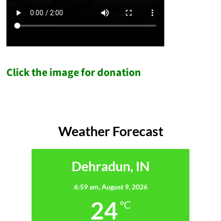
Click the image for donation
Weather Forecast
Dehradun, IN
6:59 am,
August 9, 2026
24
°C