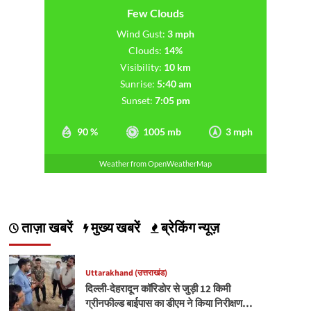
Few Clouds
Wind Gust:
3 mph
Clouds:
14%
Visibility:
10 km
Sunrise:
5:40 am
Sunset:
7:05 pm
90 %
1005 mb
3 mph
Weather from OpenWeatherMap
ताज़ा खबरें
मुख्य खबरें
ब्रेकिंग न्यूज़
Uttarakhand (उत्तराखंड)
दिल्ली-देहरादून कॉरिडोर से जुड़ी 12 किमी
ग्रीनफील्ड बाईपास का डीएम ने किया निरीक्षण…