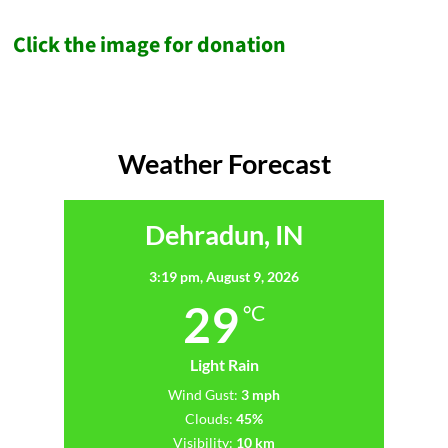
Click the image for donation
Weather Forecast
Dehradun, IN
3:19 pm,
August 9, 2026
29
°C
Light Rain
Wind Gust:
3 mph
Clouds:
45%
Visibility:
10 km