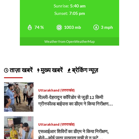
Sunrise:
5:40 am
Sunset:
7:05 pm
74 %
1003 mb
3 mph
Weather from OpenWeatherMap
ताज़ा खबरें
मुख्य खबरें
ब्रेकिंग न्यूज़
Uttarakhand (उत्तराखंड)
दिल्ली-देहरादून कॉरिडोर से जुड़ी 12 किमी
ग्रीनफील्ड बाईपास का डीएम ने किया निरीक्षण…
Uttarakhand (उत्तराखंड)
एसआईआर शिविरों का डीएम ने किया निरीक्षण,
बोले—कोई पात्र मतदाता सूची से न छूटे…