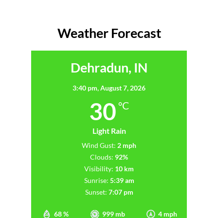
Weather Forecast
Dehradun, IN
3:40 pm,
August 7, 2026
30
°C
Light Rain
Wind Gust:
2 mph
Clouds:
92%
Visibility:
10 km
Sunrise:
5:39 am
Sunset:
7:07 pm
68 %
999 mb
4 mph