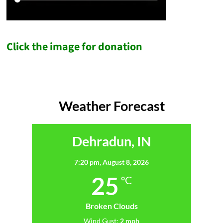
Click the image for donation
Weather Forecast
Dehradun, IN
7:20 pm,
August 8, 2026
25
°C
Broken Clouds
Wind Gust:
2 mph