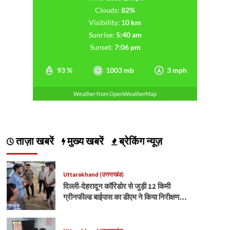
Clouds:
82%
Visibility:
10 km
Sunrise:
5:40 am
Sunset:
7:06 pm
93 %
1003 mb
3 mph
Weather from OpenWeatherMap
ताज़ा खबरें
मुख्य खबरें
ब्रेकिंग न्यूज़
Uttarakhand (उत्तराखंड)
दिल्ली-देहरादून कॉरिडोर से जुड़ी 12 किमी
ग्रीनफील्ड बाईपास का डीएम ने किया निरीक्षण…