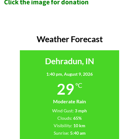
Click the image for donation
Weather Forecast
Dehradun, IN
1:40 pm,
August 9, 2026
29
°C
Moderate Rain
Wind Gust:
3 mph
Clouds:
65%
Visibility:
10 km
Sunrise:
5:40 am