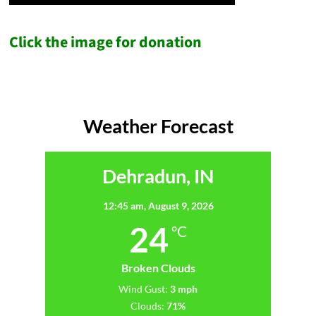
Click the image for donation
Weather Forecast
Dehradun, IN
12:45 am,
August 9, 2026
24
°C
Broken Clouds
Wind Gust:
3 mph
Clouds:
71%