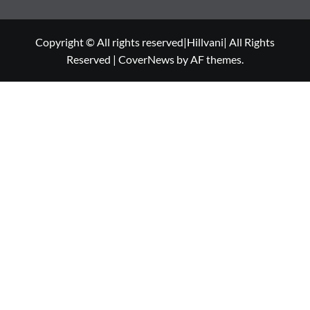
Copyright © All rights reserved|Hillvani| All Rights
Reserved
|
CoverNews
by AF themes.