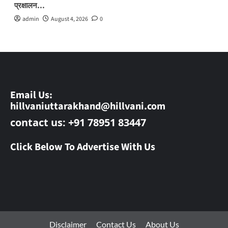
प्रक्षालन…
admin
August 4, 2026
0
Email Us:
hillvaniuttarakhand@hillvani.com
contact us: +91 78951 83447
Click Below To Advertise With Us
Disclaimer
Contact Us
About Us