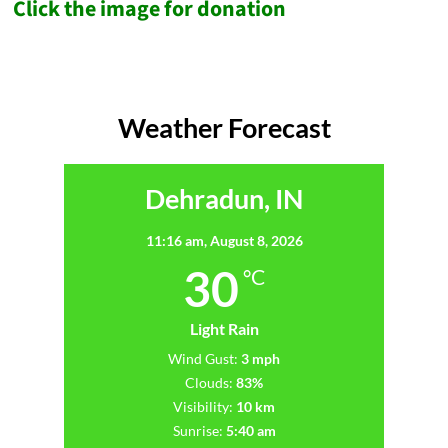
Click the image for donation
Weather Forecast
Dehradun, IN
11:16 am,
August 8, 2026
30
°C
Light Rain
Wind Gust:
3 mph
Clouds:
83%
Visibility:
10 km
Sunrise:
5:40 am