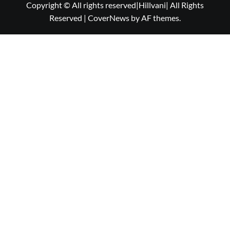
Copyright © All rights reserved|Hillvani| All Rights
Reserved
|
CoverNews
by AF themes.