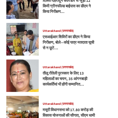
दिल्ली-देहरादून कॉरिडोर से जुड़ी 12
किमी ग्रीनफील्ड बाईपास का डीएम ने
किया निरीक्षण…
Uttarakhand (उत्तराखंड)
एसआईआर शिविरों का डीएम ने किया
निरीक्षण, बोले—कोई पात्र मतदाता सूची
से न छूटे…
Uttarakhand (उत्तराखंड)
तीलू रौतेली पुरस्कार के लिए 13
महिलाओं का चयन, 35 आंगनबाड़ी
कार्यकर्तियां भी होंगी सम्मानित…
Uttarakhand (उत्तराखंड)
मसूरी विधानसभा को 17.80 करोड़ की
विकास योजनाओं की सौगात, सीएम धामी