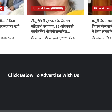
ड)
Uttarakhand (उत्तराखंड)
Uttarakhand (
ीएम ने किया
तीलू रौतेली पुरस्कार के लिए 13
मसूरी विधानसभ
त्र मतदाता सूची
महिलाओं का चयन, 35 आंगनबाड़ी
विकास योजनाओं
कार्यकर्तियां भी होंगी सम्मानित…
ने किया लोकार्
, 2026
0
admin
August 6, 2026
0
admin
A
Click Below To Advertise With Us