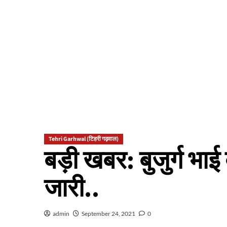
Tehri Garhwal (टिहरी गढ़वाल)
बड़ी खबर: बुजुर्ग भाई
जारी..
admin
September 24, 2021
0