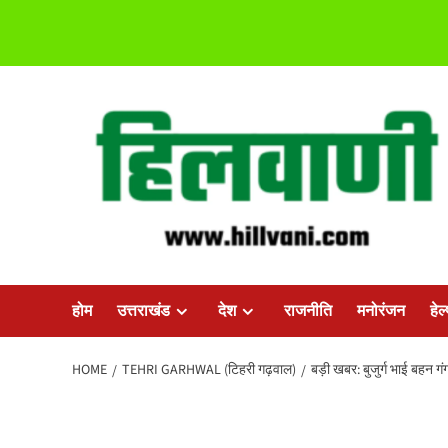
Skip
to
content
होम
उत्तराखंड
देश
राजनीति
मनोरंजन
हेल
HOME
TEHRI GARHWAL (टिहरी गढ़वाल)
बड़ी खबर: बुजुर्ग भाई बहन गंग