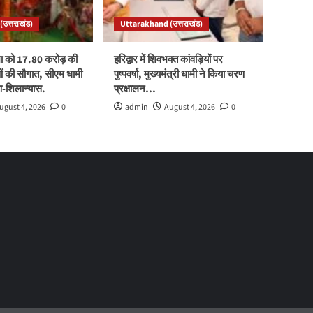
उत्तराखंड)
Uttarakhand (उत्तराखंड)
ा को 17.80 करोड़ की
हरिद्वार में शिवभक्त कांवड़ियों पर
 की सौगात, सीएम धामी
पुष्पवर्षा, मुख्यमंत्री धामी ने किया चरण
पण-शिलान्यास.
प्रक्षालन…
ugust 4, 2026
0
admin
August 4, 2026
0