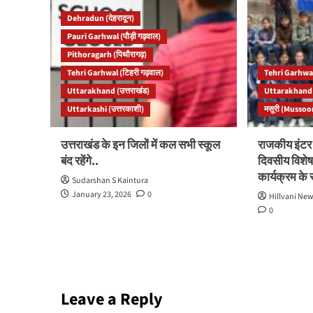
Dehradun (देहरादून)
Pauri Garhwal (पौड़ी गढ़वाल)
Pithoragarh (पिथौरागढ़)
Tehri Garhwal (टिहरी गढ़वाल)
Tehri Garhwal
Uttarakhand (उत्तराखंड)
Uttarakhand (
Uttarkashi (उत्तरकाशी)
मसूरी (Mussoo
उत्तराखंड के इन जिलों में कल सभी स्कूल
राजकीय इंटर क
बंद रहेंगे..
दिवसीय विशेष
कार्यक्रम क
Sudarshan S Kaintura
January 23, 2026
0
Hillvani Ne
0
Leave a Reply