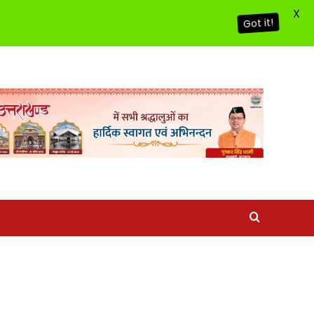
X
Got it!