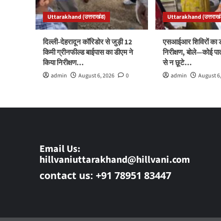
Uttarakhand (उत्तराखंड)
Uttarakhand (उत्तराखं
दिल्ली-देहरादून कॉरिडोर से जुड़ी 12
एसआईआर शिविरों का ड
किमी ग्रीनफील्ड बाईपास का डीएम ने
निरीक्षण, बोले—कोई पा
किया निरीक्षण…
से न छूटे…
admin
August 6, 2026
0
admin
August 6
Email Us:
hillvaniuttarakhand@hillvani.com
contact us: +91 78951 83447