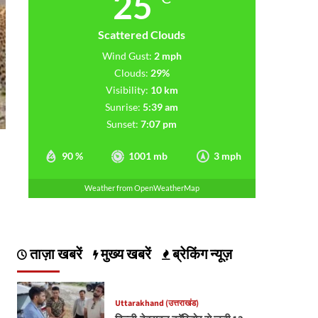
25
Scattered Clouds
Wind Gust:
2 mph
Clouds:
29%
Visibility:
10 km
Sunrise:
5:39 am
Sunset:
7:07 pm
90 %
1001 mb
3 mph
Weather from OpenWeatherMap
ताज़ा खबरें
मुख्य खबरें
ब्रेकिंग न्यूज़
Uttarakhand (उत्तराखंड)