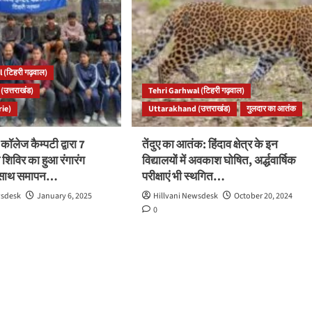
 (टिहरी गढ़वाल)
उत्तराखंड)
Tehri Garhwal (टिहरी गढ़वाल)
rie)
Uttarakhand (उत्तराखंड)
गुलदार का आतंक
ॉलेज कैम्पटी द्वारा 7
तेंदुए का आतंक: हिंदाव क्षेत्र के इन
 शिविर का हुआ रंगारंग
विद्यालयों में अवकाश घोषित, अर्द्धवार्षिक
े साथ समापन…
परीक्षाएं भी स्थगित…
wsdesk
January 6, 2025
Hillvani Newsdesk
October 20, 2024
0