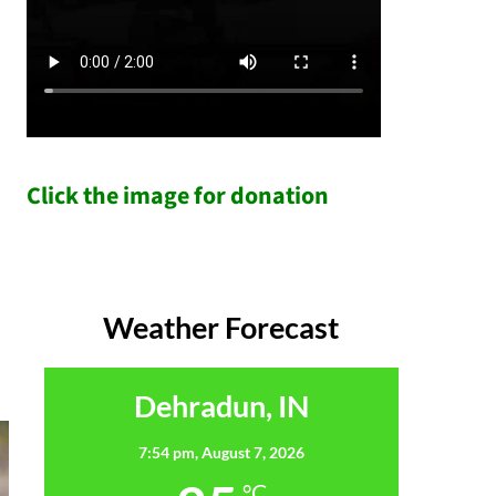
Click the image for donation
Weather Forecast
Dehradun, IN
7:54 pm,
August 7, 2026
°C