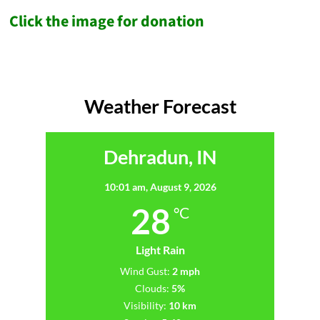
Click the image for donation
Weather Forecast
Dehradun, IN
10:01 am,
August 9, 2026
28
°C
Light Rain
Wind Gust:
2 mph
Clouds:
5%
Visibility:
10 km