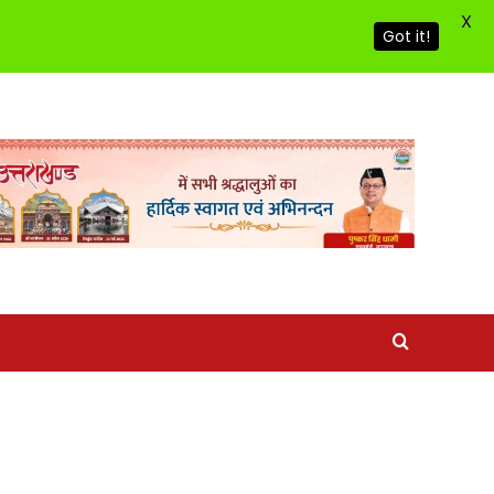
X
Got it!