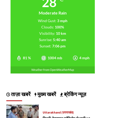
28
Moderate Rain
Wind Gust:
3 mph
Clouds:
100%
Visibility:
10 km
Sunrise:
5:40 am
Sunset:
7:06 pm
81 %
1004 mb
4 mph
Weather from OpenWeatherMap
ताज़ा खबरें
मुख्य खबरें
ब्रेकिंग न्यूज़
Uttarakhand (उत्तराखंड)