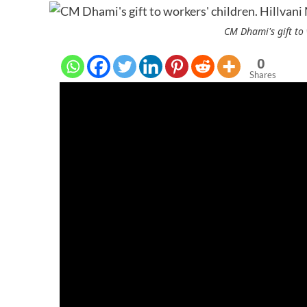
CM Dhami's gift to 
0
Shares