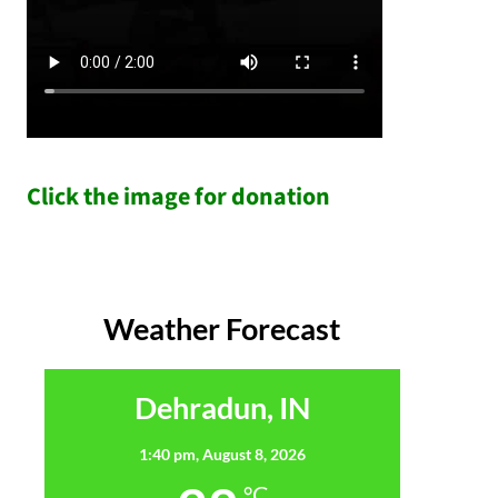
Click the image for donation
Weather Forecast
Dehradun, IN
1:40 pm,
August 8, 2026
°C