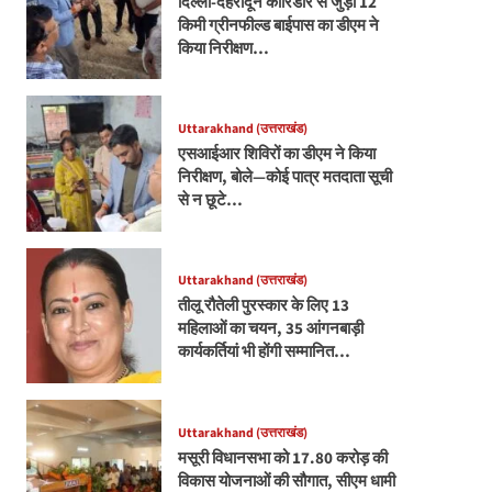
दिल्ली-देहरादून कॉरिडोर से जुड़ी 12
किमी ग्रीनफील्ड बाईपास का डीएम ने
किया निरीक्षण…
Uttarakhand (उत्तराखंड)
एसआईआर शिविरों का डीएम ने किया
निरीक्षण, बोले—कोई पात्र मतदाता सूची
से न छूटे…
Uttarakhand (उत्तराखंड)
तीलू रौतेली पुरस्कार के लिए 13
महिलाओं का चयन, 35 आंगनबाड़ी
कार्यकर्तियां भी होंगी सम्मानित…
Uttarakhand (उत्तराखंड)
मसूरी विधानसभा को 17.80 करोड़ की
विकास योजनाओं की सौगात, सीएम धामी