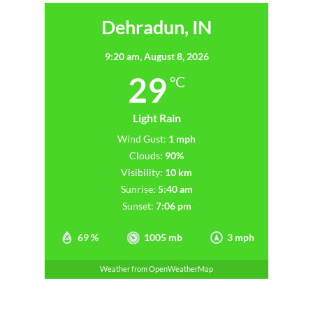
Dehradun, IN
9:20 am,
August 8, 2026
29
°C
Light Rain
Wind Gust:
1 mph
Clouds:
90%
Visibility:
10 km
Sunrise:
5:40 am
Sunset:
7:06 pm
69 %
1005 mb
3 mph
Weather from OpenWeatherMap