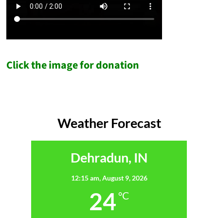
Click the image for donation
Weather Forecast
Dehradun, IN
12:15 am,
August 9, 2026
24
°C