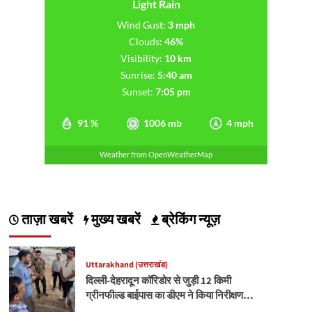
Light Rain
Wind Gust:
3 mph
Clouds:
46%
Visibility:
10 km
Sunrise:
5:40 am
Sunset:
7:05 pm
91 %
1006 mb
4 mph
Weather from OpenWeatherMap
ताज़ा खबरें
मुख्य खबरें
ब्रेकिंग न्यूज़
Uttarakhand (उत्तराखंड)
दिल्ली-देहरादून कॉरिडोर से जुड़ी 12 किमी
ग्रीनफील्ड बाईपास का डीएम ने किया निरीक्षण…