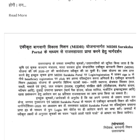
होगी। वन...
Read
Read More
more
about
उत्तराखंडः
वन
विकास
निगम
में
आउटसोर्स
से
हुई
भर्ती
की
होगी
जांच,
विभागिय
मंत्री
ने
दिए
आदेश..