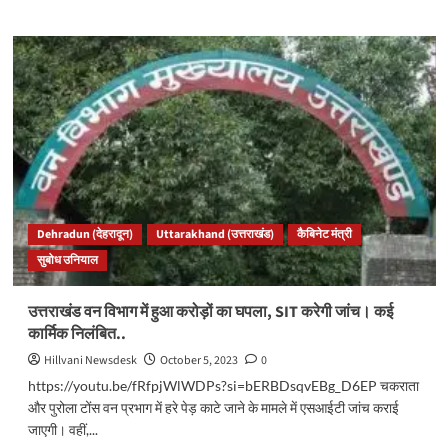
about
नरेंद्रनगर
में
तीन
दिवसीय
स्वास्थ्य
शिविर
का
आयोजन,
कैबिनेट
मंत्री
सुबोध
Dehradun (देहरादून)
Uttarakhand (उत्तराखंड)
कैबिनेट मंत्री
उनियाल
सुबोध उनियाल
ने
किया
शुभांरभ..
उत्तराखंड वन विभाग में हुआ करोड़ों का घपला, SIT करेगी जांच। कई
कार्मिक निलंबित..
Hillvani Newsdesk
October 5, 2023
0
https://youtu.be/fRfpjWlWDPs?si=bERBDsqvEBg_D6EP चकराता
और पुरोला टोंस वन प्रभाग में हरे पेड़ काटे जाने के मामले में एसआईटी जांच कराई
जाएगी। वहीं,...