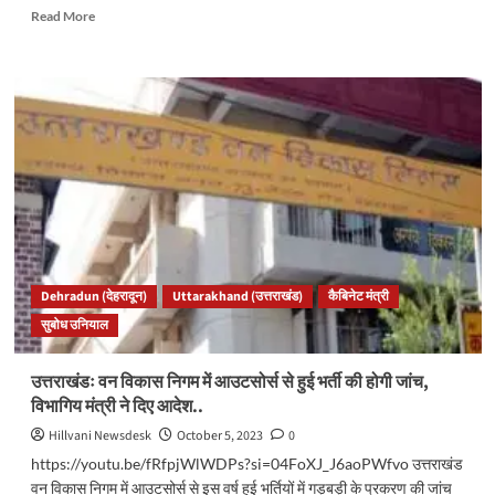
Read
Read More
more
about
उत्तराखंड
वन
विभाग
में
हुआ
करोड़ों
का
घपला,
SIT
करेगी
जांच।
Dehradun (देहरादून)
Uttarakhand (उत्तराखंड)
कैबिनेट मंत्री
कई
सुबोध उनियाल
कार्मिक
निलंबित..
उत्तराखंडः वन विकास निगम में आउटसोर्स से हुई भर्ती की होगी जांच,
विभागिय मंत्री ने दिए आदेश..
Hillvani Newsdesk
October 5, 2023
0
https://youtu.be/fRfpjWlWDPs?si=04FoXJ_J6aoPWfvo उत्तराखंड
वन विकास निगम में आउटसोर्स से इस वर्ष हुई भर्तियों में गड़बड़ी के प्रकरण की जांच