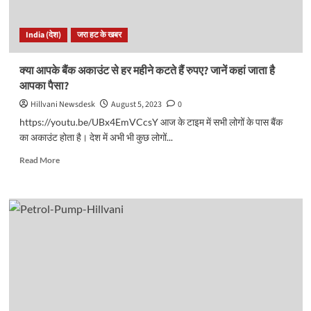
से
बनाएं
India (देश)
जरा हट के खबर
दूरी,
दिमागी
रूप
क्या आपके बैंक अकाउंट से हर महीने कटते हैं रुपए? जानें कहां जाता है
से
आपका पैसा?
हो
रहे
Hillvani Newsdesk
August 5, 2023
0
कमजोर..
https://youtu.be/UBx4EmVCcsY आज के टाइम में सभी लोगों के पास बैंक
का अकाउंट होता है। देश में अभी भी कुछ लोगों...
Read
Read More
more
about
क्या
आपके
बैंक
अकाउंट
से
हर
महीने
कटते
हैं