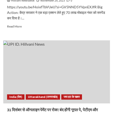
Hillvani Newsdesk
November 29, 2023
0
https://youtu.be/HoixfTbVUeU?si=GV5NND5YVpnEXJfR Big
Action: केंद्र सरकार ने एक बड़ा एक्शन लेते हुए 70 लाख मोबाइल नंबर को सस्पेंड
कर दिया है।...
Read
Read More
more
about
Big
Action:
सरकार
ने
70
लाख
मोबाइल
नंबर
किए
सस्पेंड,
ये
गलती
India (देश)
Uttarakhand (उत्तराखंड)
जरा हट के खबर
आपको
भी
पड़
31 दिसंबर से ऑनलाइन पेमेंट पर रोक! बंद होंगी गूगल पे, पेटीएम और
सकती