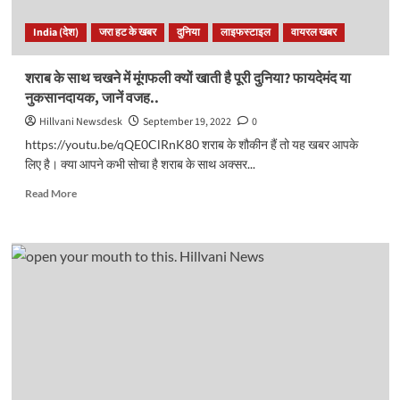
हैं
‘बूढ़ा
India (देश)
जरा हट के खबर
दुनिया
लाइफस्टाइल
वायरल खबर
साधु’,
पढ़ें
दुनिया
शराब के साथ चखने में मूंगफली क्यों खाती है पूरी दुनिया? फायदेमंद या
क्यों
नुकसानदायक, जानें वजह..
है
इसकी
Hillvani Newsdesk
September 19, 2022
0
दीवानी..
https://youtu.be/qQE0ClRnK80 शराब के शौकीन हैं तो यह खबर आपके
</strong>
लिए है। क्या आपने कभी सोचा है शराब के साथ अक्सर...
Read
Read More
more
about
शराब
के
साथ
चखने
में
मूंगफली
क्यों
खाती
है
पूरी