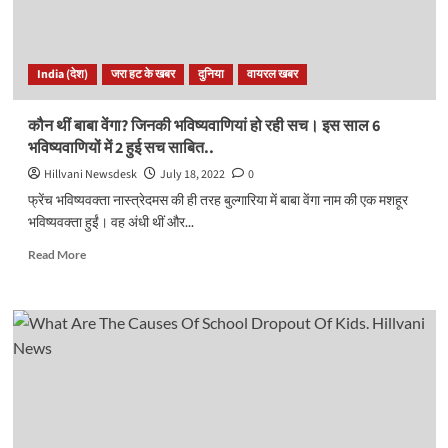
गूगल
ने
उनके
113वें
India (देश)
जरा हट के खबर
दुनिया
वायरल खबर
जन्मदिन
पर
बनाया
कौन थीं बाबा वेंगा? जिनकी भविष्यवाणियां हो रही सच। इस साल 6
डूडल..
भविष्यवाणियों में 2 हुई सच साबित..
Hillvani Newsdesk
July 18, 2022
0
फ्रेंच भविष्यवक्ता नास्त्रेदमस की ही तरह बुल्गारिया में बाबा वेंगा नाम की एक मशहूर
भविष्यवक्ता हुईं। वह अंधी थीं और...
Read
Read More
more
about
कौन
थीं
बाबा
वेंगा?
जिनकी
भविष्यवाणियां
हो
रही