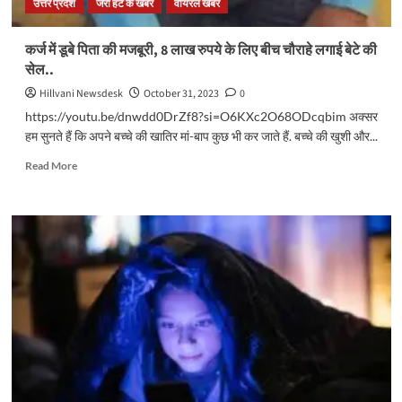
उत्तर प्रदेश
जरा हट के खबर
वायरल खबर
पड़ेगा
सीधा
असर..
कर्ज में डूबे पिता की मजबूरी, 8 लाख रुपये के लिए बीच चौराहे लगाई बेटे की
सेल..
Hillvani Newsdesk
October 31, 2023
0
https://youtu.be/dnwdd0DrZf8?si=O6KXc2O68ODcqbim अक्सर
हम सुनते हैं कि अपने बच्चे की खातिर मां-बाप कुछ भी कर जाते हैं. बच्चे की खुशी और...
Read
Read More
more
about
कर्ज
में
डूबे
पिता
की
मजबूरी,
8
लाख
रुपये
के
लिए
बीच