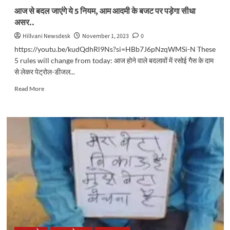
UPI
आज से बदल जाएंगे ये 5 नियम, आम आदमी के बजट पर पड़ेगा सीधा
आईडी।
असर..
जानें
क्यों?
Hillvani Newsdesk
November 1, 2023
0
https://youtu.be/kudQdhRl9Ns?si=HBb7J6pNzqWMSi-N These
5 rules will change from today: आज होने वाले बदलावों में रसोई गैस के दाम
से लेकर पेट्रोल-डीजल...
Read
Read More
more
about
आज
से
बदल
जाएंगे
ये
5
नियम,
आम
आदमी
के
बजट
पर