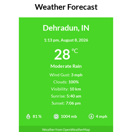
Weather Forecast
Dehradun, IN
1:13 pm,
August 8, 2026
28
°C
Moderate Rain
Wind Gust:
3 mph
Clouds:
100%
Visibility:
10 km
Sunrise:
5:40 am
Sunset:
7:06 pm
81 %
1004 mb
4 mph
Weather from OpenWeatherMap