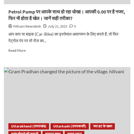
कई
नोट,
Petrol Pump पर आपके साथ हो रहा धोखा। आपकी 0.00 पर है नजर,
अस्पताल
फिर भी होता है खेल। जानें सही तरीका?
में
उगले
Hillvani Newsdesk
July 21, 2023
0
नोट..
आप कार या बाइक (Car-Bike) का इस्तेमाल आवागमन के लिए करते हैं, तो फिर
पेट्रोल पंप पर तो रोज का...
Read
Read More
more
about
Petrol
Pump
पर
आपके
साथ
हो
रहा
धोखा।
आपकी
0.00
पर
Uttarakhand (उत्तराखंड)
Uttarkashi (उत्तरकाशी)
जरा हट के खबर
है