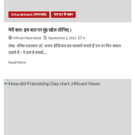
दुनिया?
फायदेमंद
Uttarakhand (उत्तराखंड)
जरा हट के खबर
या
नुकसानदायक,
जानें
मेरी बातः इस बात पर मुंह खोल लीजिए।
वजह..
Hillvani Newsdesk
September 1, 2022
0
लेख- वरिष्ठ पत्रकार डॉ. अजय ढौंडियाल हम सरकारें बनाते हैं उन पर फिर सवाल
उठाते हैं। ये हक है हमको,...
Read
Read More
more
about
मेरी
बातः
इस
बात
पर
मुंह
खोल
लीजिए।