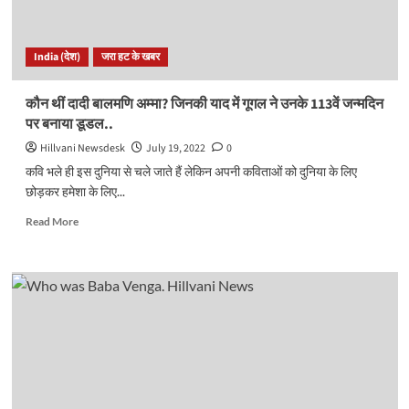
जयंती,
पीएम
मोदी
India (देश)
जरा हट के खबर
ने
किया
याद…
कौन थीं दादी बालमणि अम्मा? जिनकी याद में गूगल ने उनके 113वें जन्मदिन
पर बनाया डूडल..
Hillvani Newsdesk
July 19, 2022
0
कवि भले ही इस दुनिया से चले जाते हैं लेकिन अपनी कविताओं को दुनिया के लिए
छोड़कर हमेशा के लिए...
Read
Read More
more
about
कौन
थीं
दादी
बालमणि
अम्मा?
जिनकी
याद
में