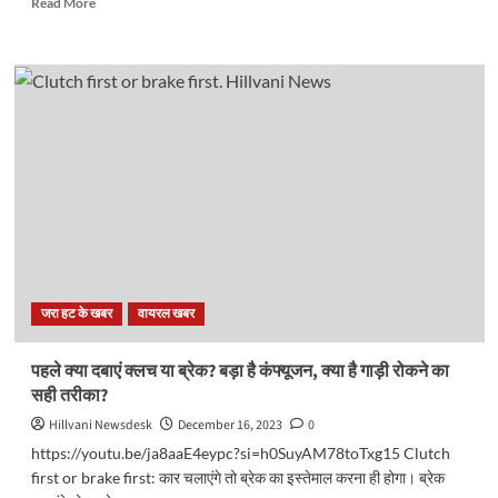
Read More
more
about
आर्मी
कैंटीन
की
शराब
और
आम
दुकान
की
शराब
में
क्या
फर्क
जरा हट के खबर
वायरल खबर
होता
है?
ऐसे
पहले क्या दबाएं क्लच या ब्रेक? बड़ा है कंफ्यूजन, क्या है गाड़ी रोकने का
पहचानें
सही तरीका?
क्वालिटी..
Hillvani Newsdesk
December 16, 2023
0
https://youtu.be/ja8aaE4eypc?si=h0SuyAM78toTxg15 Clutch
first or brake first: कार चलाएंगे तो ब्रेक का इस्तेमाल करना ही होगा। ब्रेक