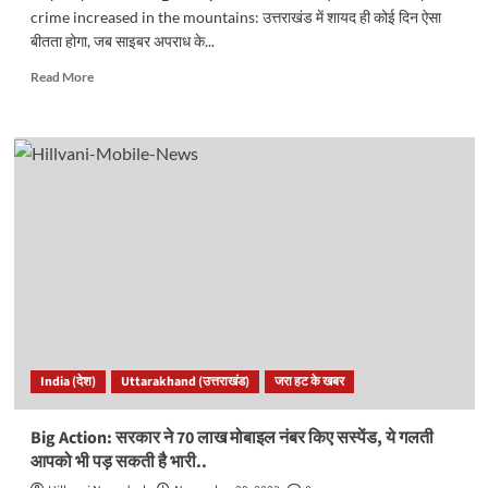
crime increased in the mountains: उत्तराखंड में शायद ही कोई दिन ऐसा
बीतता होगा, जब साइबर अपराध के...
Read
Read More
more
about
Uttarakhand:पहाड़ों
में
बढ़ा
साइबर
अपराध,
सेक्सटॉर्शन
के
सर्वाधिक
मामले।
पढ़िए
चौंकाने
वाले
India (देश)
Uttarakhand (उत्तराखंड)
जरा हट के खबर
आंकड़े..
Big Action: सरकार ने 70 लाख मोबाइल नंबर किए सस्पेंड, ये गलती
आपको भी पड़ सकती है भारी..