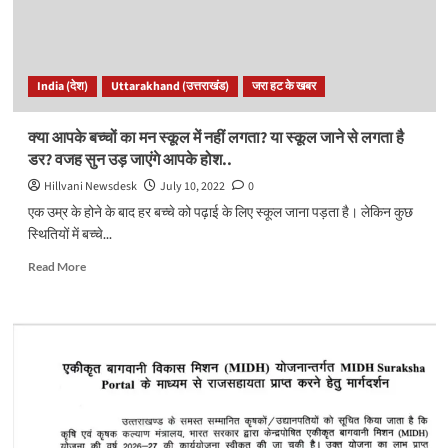
सच।
इस
साल
6
India (देश)
Uttarakhand (उत्तराखंड)
जरा हट के खबर
भविष्यवाणियों
में
2
क्या आपके बच्‍चों का मन स्‍कूल में नहीं लगता? या स्कूल जाने से लगता है
हुई
डर? वजह सुन उड़ जाएंगे आपके होश..
सच
साबित..
Hillvani Newsdesk
July 10, 2022
0
एक उम्र के होने के बाद हर बच्‍चे को पढ़ाई के लिए स्‍कूल जाना पड़ता है। लेकिन कुछ
स्थितियों में बच्‍चे...
Read
Read More
more
about
क्या
आपके
बच्‍चों
का
मन
स्‍कूल
में