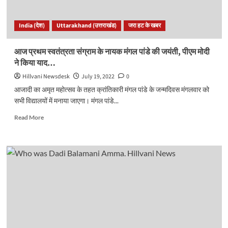
दिन
का
India (देश)
Uttarakhand (उत्तराखंड)
जरा हट के खबर
इतिहास..
आज प्रथम स्वतंत्रता संग्राम के नायक मंगल पांडे की जयंती, पीएम मोदी
ने किया याद…
Hillvani Newsdesk
July 19, 2022
0
आजादी का अमृत महोत्सव के तहत क्रांतिकारी मंगल पांडे के जन्मदिवस मंगलवार को
सभी विद्यालयों में मनाया जाएगा। मंगल पांडे...
Read
Read More
more
about
आज
प्रथम
स्वतंत्रता
संग्राम
के
नायक
मंगल
पांडे
की