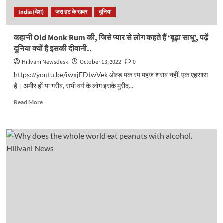
और
India (देश)
जरा हट के खबर
दुनिया
अद्भुत
होती
है
कहानी
Old Monk Rum की, जिसे प्यार से लोग कहते हैं ‘बूढ़ा साधु’, पढ़ें
यहां
दुनिया क्यों है इसकी दीवानी..
कि
इको
Hillvani Newsdesk
October 13, 2022
0
फ्रैंडली
https://youtu.be/iwxjEDtwVek ओल्ड मंक रम महज शराब नहीं, एक एहसास
दिवाली..
है। अमीर हों या गरीब, सभी वर्ग के लोग इसके मुरीद...
Read
Read More
more
about
<strong>कहानी</strong>
<strong>Old
Monk
Rum
की,
जिसे
प्यार
से
लोग
कहते