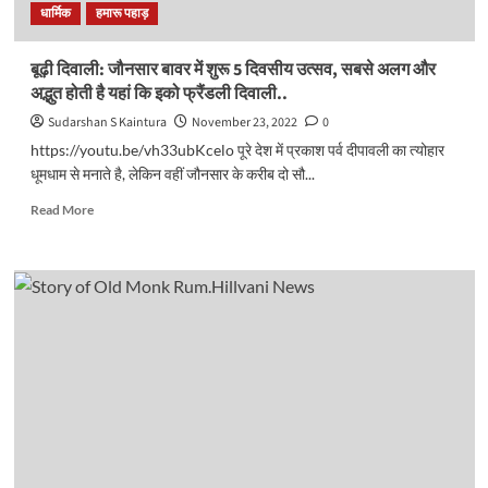
धार्मिक
हमारू पहाड़
ने
बदली
गांव
बूढ़ी दिवाली: जौनसार बावर में शुरू 5 दिवसीय उत्सव, सबसे अलग और
की
अद्भुत होती है यहां कि इको फ्रैंडली दिवाली..
तस्वीर..
Sudarshan S Kaintura
November 23, 2022
0
https://youtu.be/vh33ubKcelo पूरे देश में प्रकाश पर्व दीपावली का त्योहार
धूमधाम से मनाते है, लेकिन वहीं जौनसार के करीब दो सौ...
Read
Read More
more
about
बूढ़ी
दिवाली:
जौनसार
बावर
में
शुरू
5
दिवसीय
उत्सव,
सबसे
अलग