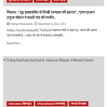
बुलंद हौसले की कहानी
वायरल खबर
हमारू पहाड़
नजर,
फिर
भी
मिसाल: “दृढ़ इच्छाशक्ति से लिखी स्वच्छता की इबारत”, ग्राम प्रधान
होता
तनुजा चौहान ने बदली गांव की तस्वीर..
है
खेल।
Hillvani Newsdesk
December 3, 2022
0
जानें
https://youtu.be/paXC76JhLb4 महात्मा गांधी ने कहा था, ‘भारत की आत्मा
सही
गांव में बसती है।’ आज भी गांव में सभ्यता व संस्कृति...
तरीका?
Read
Read More
more
about
मिसाल:
“दृढ़
इच्छाशक्ति
से
लिखी
स्वच्छता
की
इबारत”,
ग्राम
प्रधान
तनुजा
Dehradun (देहरादून)
Uttarakhand (उत्तराखंड)
जरा हट के खबर
चौहान