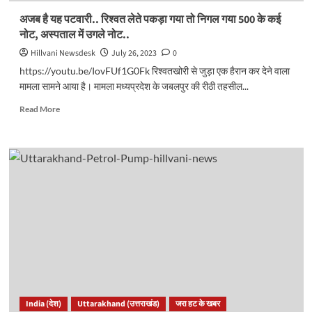
अजब है यह पटवारी.. रिश्वत लेते पकड़ा गया तो निगल गया 500 के कई
नोट, अस्पताल में उगले नोट..
Hillvani Newsdesk
July 26, 2023
0
https://youtu.be/IovFUf1G0Fk रिश्वतखोरी से जुड़ा एक हैरान कर देने वाला
मामला सामने आया है। मामला मध्यप्रदेश के जबलपुर की रीठी तहसील...
Read
Read More
more
about
अजब
है
यह
पटवारी..
रिश्वत
लेते
पकड़ा
गया
तो
निगल
गया
500
India (देश)
Uttarakhand (उत्तराखंड)
जरा हट के खबर
के