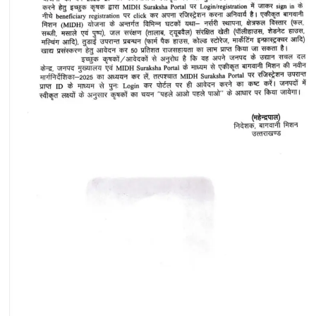
नहीं
लगता?
या
स्कूल
जाने
से
लगता
है
डर?
वजह
सुन
उड़
जाएंगे
आपके
होश..