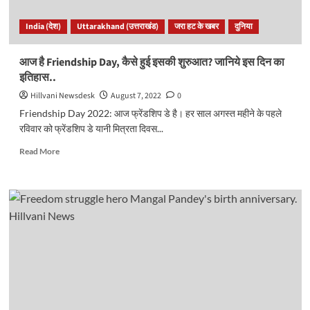
India (देश)
Uttarakhand (उत्तराखंड)
जरा हट के खबर
दुनिया
आज है Friendship Day, कैसे हुई इसकी शुरुआत? जानिये इस दिन का
इतिहास..
Hillvani Newsdesk
August 7, 2022
0
Friendship Day 2022: आज फ्रेंडशिप डे है। हर साल अगस्त महीने के पहले
रविवार को फ्रेंडशिप डे यानी मित्रता दिवस...
Read
Read More
more
about
आज
है
Friendship
Day,
कैसे
हुई
इसकी
शुरुआत?
जानिये
इस