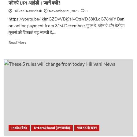
फोनपे UPI आईडी। जानें क्यों?
है
भारी..
Hillvani Newsdesk
November 21, 2023
0
https://youtu.be/ikImGZDvVBk?si=GtsVD38KLdG76miY Ban
on online payment from 31st December: गूगल पे, फोन पे और पेटीएम
यूजर्स की दिक्कतें बढ़ सकती हैं,...
Read
Read More
more
about
31
दिसंबर
से
ऑनलाइन
पेमेंट
पर
रोक!
बंद
होंगी
गूगल
पे,
पेटीएम
India (देश)
Uttarakhand (उत्तराखंड)
जरा हट के खबर
और
फोनपे