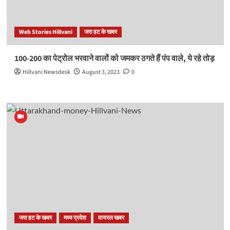
रुपए?
जानें
कहां
Web Stories Hillvani
जरा हट के खबर
जाता
है
आपका
100-200 का पेट्रोल भरवाने वालों को जमकर ठगते हैं पंप वाले, ये रहे तोड़
पैसा?
Hillvani Newsdesk
August 3, 2023
0
जरा हट के खबर
मध्य प्रदेश
वायरल खबर