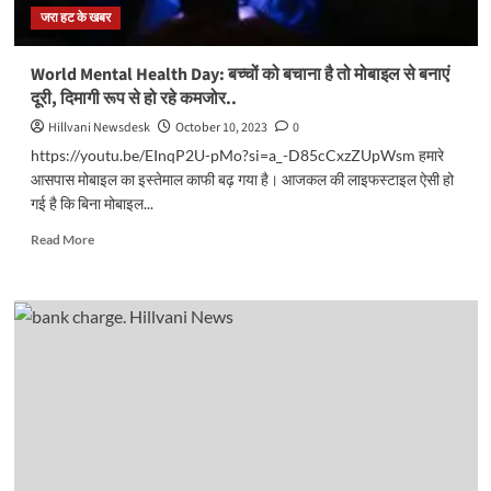
जरा हट के खबर
चौराहे
लगाई
बेटे
World Mental Health Day: बच्चों को बचाना है तो मोबाइल से बनाएं
की
दूरी, दिमागी रूप से हो रहे कमजोर..
सेल..
Hillvani Newsdesk
October 10, 2023
0
https://youtu.be/EInqP2U-pMo?si=a_-D85cCxzZUpWsm हमारे
आसपास मोबाइल का इस्तेमाल काफी बढ़ गया है। आजकल की लाइफस्टाइल ऐसी हो
गई है कि बिना मोबाइल...
Read
Read More
more
about
World
Mental
Health
Day:
बच्चों
को
बचाना
है
तो
मोबाइल