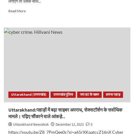
लगाएंगे तो उसके साथ...
Read
Read More
more
about
पहले
क्या
दबाएं
क्लच
या
ब्रेक?
बड़ा
है
कंफ्यूजन,
क्या
है
गाड़ी
Uttarakhand (उत्तराखंड)
उत्तराखंड पुलिस
जरा हट के खबर
हमारू पहाड़
रोकने
का
सही
Uttarakhand:पहाड़ों में बढ़ा साइबर अपराध, सेक्सटॉर्शन के सर्वाधिक
तरीका?
मामले। पढ़िए चौंकाने वाले आंकड़े..
Uttarakhand Newsdesk
December 12, 2023
0
https://youtu.be/Z8_7PmQee0c?si=a65rXKqatccZ16nX Cyber ​​