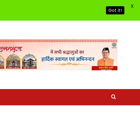
X
Got it!