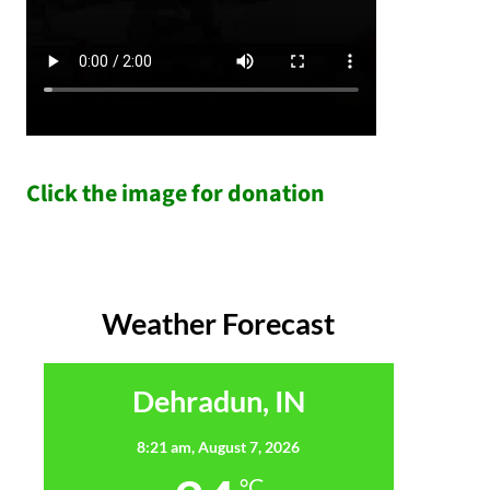
Click the image for donation
Weather Forecast
Dehradun, IN
8:21 am,
August 7, 2026
°C