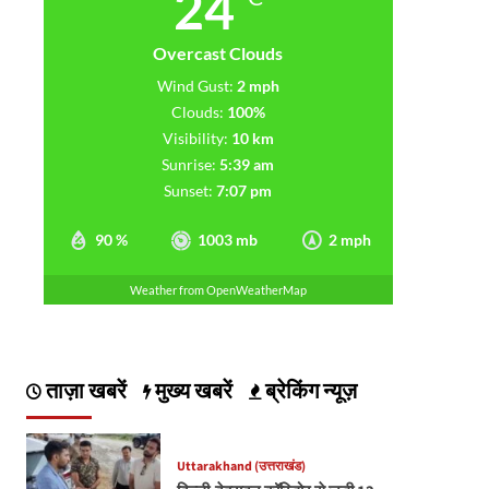
24
Overcast Clouds
Wind Gust:
2 mph
Clouds:
100%
Visibility:
10 km
Sunrise:
5:39 am
Sunset:
7:07 pm
90 %
1003 mb
2 mph
Weather from OpenWeatherMap
ताज़ा खबरें
मुख्य खबरें
ब्रेकिंग न्यूज़
Uttarakhand (उत्तराखंड)