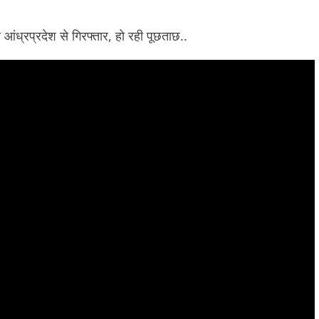
 आंध्रप्रदेश से गिरफ्तार, हो रही पूछताछ..