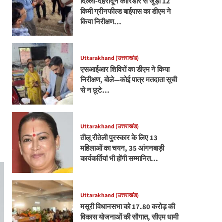
दिल्ली-देहरादून कॉरिडोर से जुड़ी 12
किमी ग्रीनफील्ड बाईपास का डीएम ने
किया निरीक्षण…
Uttarakhand (उत्तराखंड)
एसआईआर शिविरों का डीएम ने किया
निरीक्षण, बोले—कोई पात्र मतदाता सूची
से न छूटे…
Uttarakhand (उत्तराखंड)
तीलू रौतेली पुरस्कार के लिए 13
महिलाओं का चयन, 35 आंगनबाड़ी
कार्यकर्तियां भी होंगी सम्मानित…
Uttarakhand (उत्तराखंड)
मसूरी विधानसभा को 17.80 करोड़ की
विकास योजनाओं की सौगात, सीएम धामी