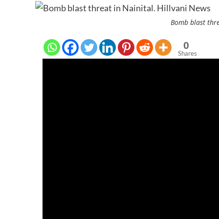
Bomb blast thre
0
Shares