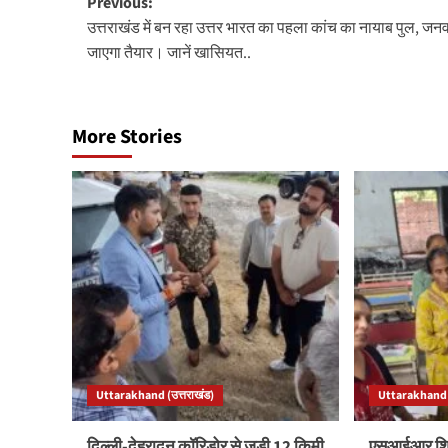
Post
Previous:
उत्तराखंड में बन रहा उत्तर भारत का पहला कांच का नायाब पुल, जनवरी
navigation
जाएगा तैयार। जानें खासियत..
More Stories
Uttarakhand (उत्तराखंड)
Uttarakhand (
दिल्ली-देहरादून कॉरिडोर से जुड़ी 12 किमी
एसआईआर शिवि