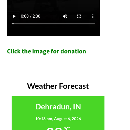
Click the image for donation
Weather Forecast
Dehradun, IN
10:13 pm,
August 6, 2026
°C