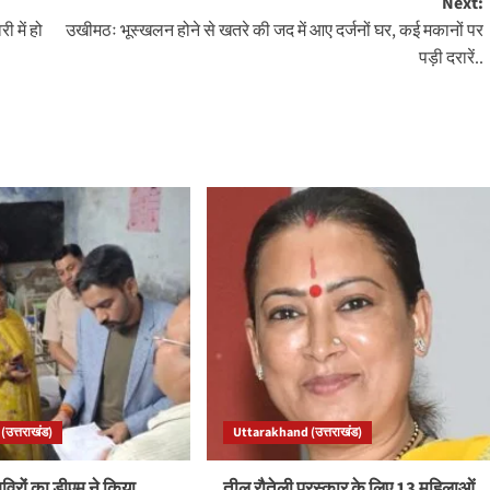
Next:
 में हो
उखीमठः भूस्खलन होने से खतरे की जद में आए दर्जनों घर, कई मकानों पर
पड़ी दरारें..
उत्तराखंड)
Uttarakhand (उत्तराखंड)
रों का डीएम ने किया
तीलू रौतेली पुरस्कार के लिए 13 महिलाओं