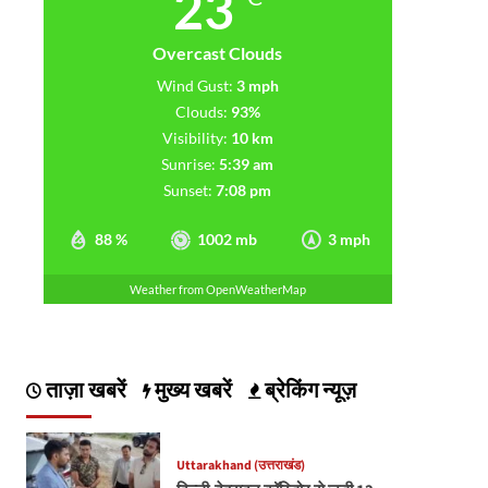
23
Overcast Clouds
Wind Gust:
3 mph
Clouds:
93%
Visibility:
10 km
Sunrise:
5:39 am
Sunset:
7:08 pm
88 %
1002 mb
3 mph
Weather from OpenWeatherMap
ताज़ा खबरें
मुख्य खबरें
ब्रेकिंग न्यूज़
Uttarakhand (उत्तराखंड)