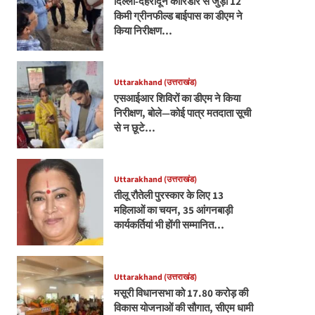
दिल्ली-देहरादून कॉरिडोर से जुड़ी 12
किमी ग्रीनफील्ड बाईपास का डीएम ने
किया निरीक्षण…
Uttarakhand (उत्तराखंड)
एसआईआर शिविरों का डीएम ने किया
निरीक्षण, बोले—कोई पात्र मतदाता सूची
से न छूटे…
Uttarakhand (उत्तराखंड)
तीलू रौतेली पुरस्कार के लिए 13
महिलाओं का चयन, 35 आंगनबाड़ी
कार्यकर्तियां भी होंगी सम्मानित…
Uttarakhand (उत्तराखंड)
मसूरी विधानसभा को 17.80 करोड़ की
विकास योजनाओं की सौगात, सीएम धामी