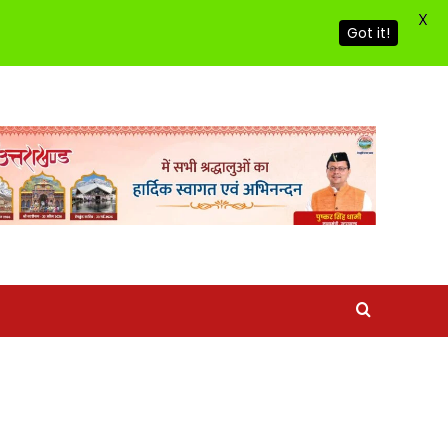
X
Got it!