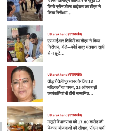
दिल्ली-देहरादून कॉरिडोर से जुड़ी 12
किमी ग्रीनफील्ड बाईपास का डीएम ने
किया निरीक्षण…
Uttarakhand (उत्तराखंड)
एसआईआर शिविरों का डीएम ने किया
निरीक्षण, बोले—कोई पात्र मतदाता सूची
से न छूटे…
Uttarakhand (उत्तराखंड)
तीलू रौतेली पुरस्कार के लिए 13
महिलाओं का चयन, 35 आंगनबाड़ी
कार्यकर्तियां भी होंगी सम्मानित…
Uttarakhand (उत्तराखंड)
मसूरी विधानसभा को 17.80 करोड़ की
विकास योजनाओं की सौगात, सीएम धामी