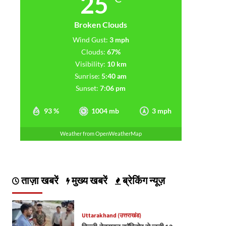
25
Broken Clouds
Wind Gust:
3 mph
Clouds:
67%
Visibility:
10 km
Sunrise:
5:40 am
Sunset:
7:06 pm
93 %
1004 mb
3 mph
Weather from OpenWeatherMap
ताज़ा खबरें
मुख्य खबरें
ब्रेकिंग न्यूज़
Uttarakhand (उत्तराखंड)