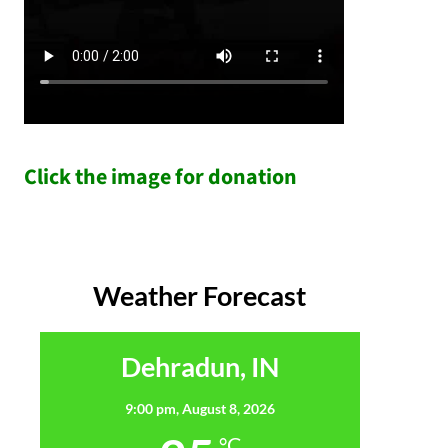
Click the image for donation
Weather Forecast
Dehradun, IN
9:00 pm,
August 8, 2026
°C