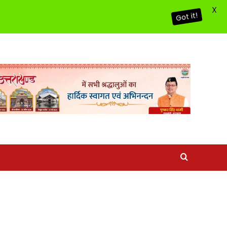
X
Got it!