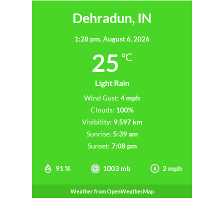
Dehradun, IN
1:28 pm,
August 6, 2026
25
°C
Light Rain
Wind Gust:
4 mph
Clouds:
100%
Visibility:
9.597 km
Sunrise:
5:39 am
Sunset:
7:08 pm
91 %
1003 mb
2 mph
Weather from OpenWeatherMap