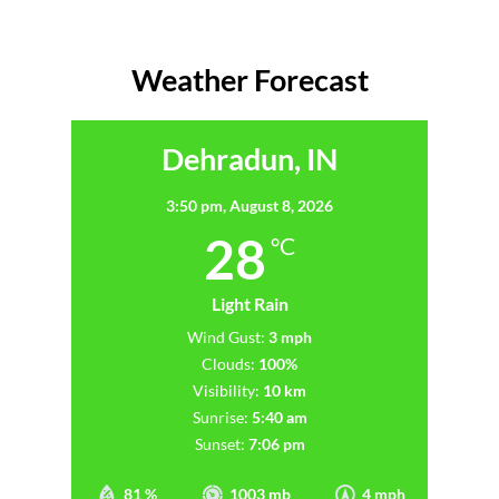
Weather Forecast
Dehradun, IN
3:50 pm,
August 8, 2026
28
°C
Light Rain
Wind Gust:
3 mph
Clouds:
100%
Visibility:
10 km
Sunrise:
5:40 am
Sunset:
7:06 pm
81 %
1003 mb
4 mph