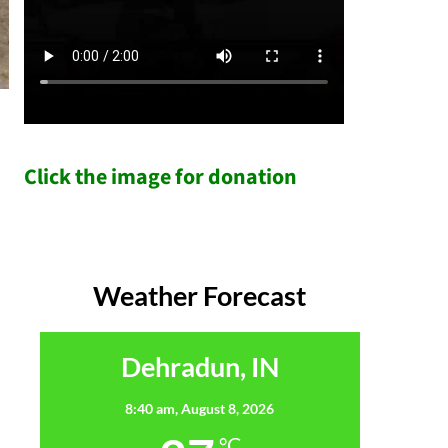
Click the image for donation
Weather Forecast
Dehradun, IN
8:40 am,
August 8, 2026
°C