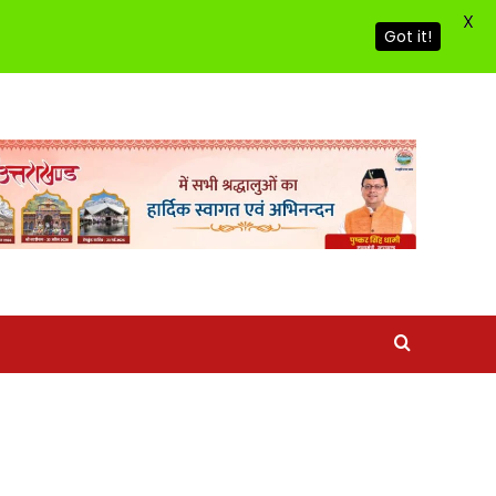
X
Got it!