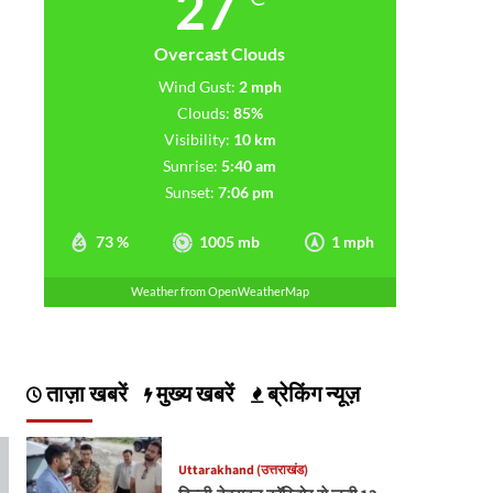
27
Overcast Clouds
Wind Gust:
2 mph
Clouds:
85%
Visibility:
10 km
Sunrise:
5:40 am
Sunset:
7:06 pm
73 %
1005 mb
1 mph
Weather from OpenWeatherMap
ताज़ा खबरें
मुख्य खबरें
ब्रेकिंग न्यूज़
Uttarakhand (उत्तराखंड)