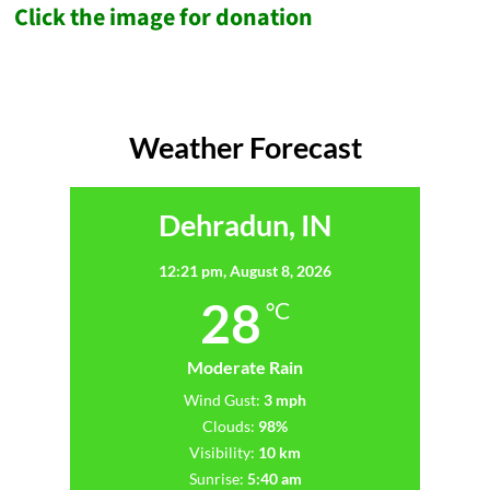
Click the image for donation
Weather Forecast
Dehradun, IN
12:21 pm,
August 8, 2026
28
°C
Moderate Rain
Wind Gust:
3 mph
Clouds:
98%
Visibility:
10 km
Sunrise:
5:40 am