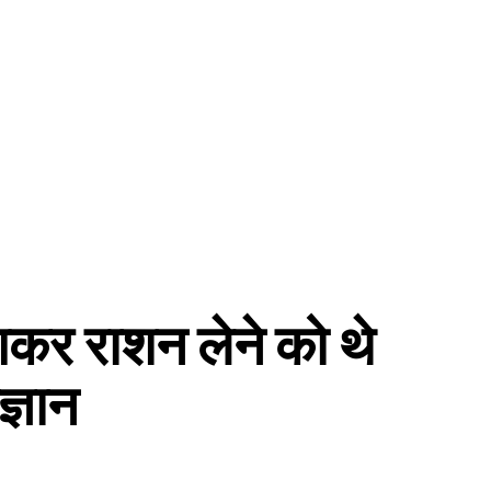
गकर राशन लेने को थे
्ञान