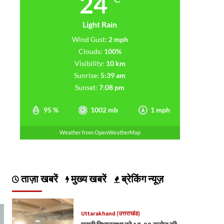
24
Light Rain
Wind Gust:
2 mph
Clouds:
100%
Visibility:
10 km
Sunrise:
5:39 am
Sunset:
7:08 pm
95 %
1002 mb
1 mph
Weather from OpenWeatherMap
ताज़ा खबरें
मुख्य खबरें
ब्रेकिंग न्यूज़
Uttarakhand (उत्तराखंड)