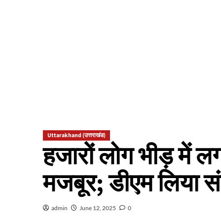
Uttarakhand (उत्तराखंड)
हजारों लोग भीड़ में ल
मजबूर; डीएम लिया संज
admin
June 12, 2025
0