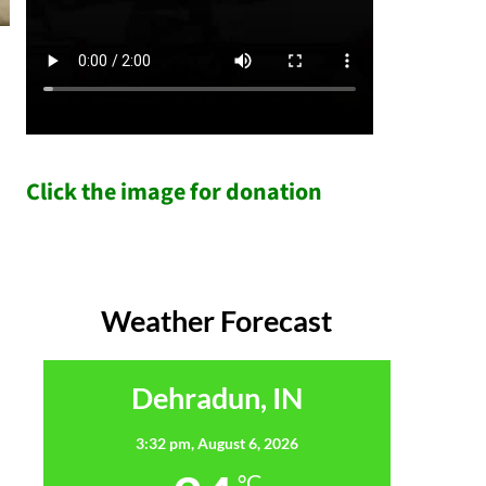
Click the image for donation
Weather Forecast
Dehradun, IN
3:32 pm,
August 6, 2026
°C