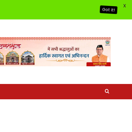
X
Got it!