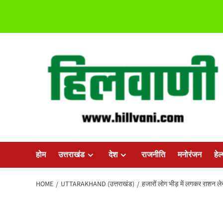
Skip
to
content
होम
उत्तराखंड
देश
राजनीति
मनोरंजन
हेल
HOME
UTTARAKHAND (उत्तराखंड)
हजारों लोग भीड़ में लगकर राशन लेन