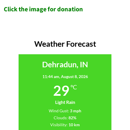
Click the image for donation
Weather Forecast
Dehradun, IN
11:44 am,
August 8, 2026
29
°C
Light Rain
Wind Gust:
3 mph
Clouds:
82%
Visibility:
10 km