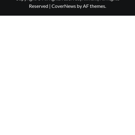
Reserved
|
CoverNews
by AF themes.