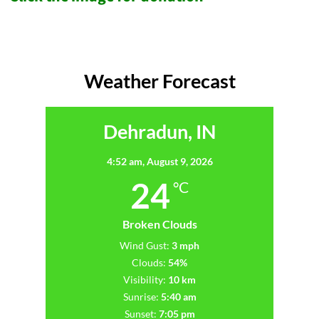
Weather Forecast
Dehradun, IN
4:52 am,
August 9, 2026
24
°C
Broken Clouds
Wind Gust:
3 mph
Clouds:
54%
Visibility:
10 km
Sunrise:
5:40 am
Sunset:
7:05 pm