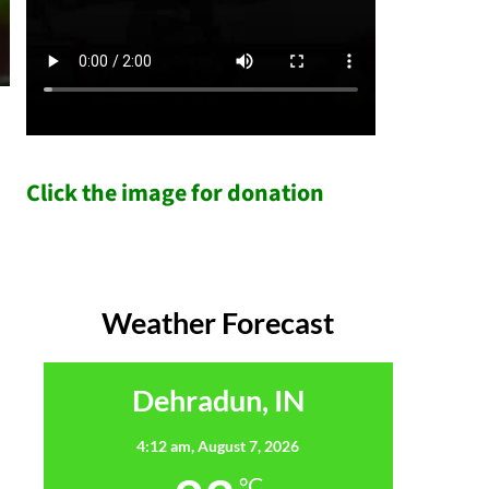
Click the image for donation
Weather Forecast
Dehradun, IN
4:12 am,
August 7, 2026
°C