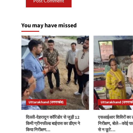
You may have missed
Uttarakhand (उत्तराखंड)
Uttarakhand (उत्तराखं
दिल्ली-देहरादून कॉरिडोर से जुड़ी 12
एसआईआर शिविरों का ड
किमी ग्रीनफील्ड बाईपास का डीएम ने
निरीक्षण, बोले—कोई पा
किया निरीक्षण…
से न छूटे…