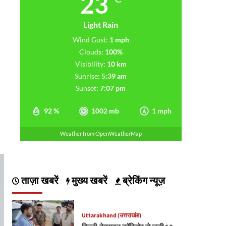
23
Light Rain
Wind Gust:
1 mph
Clouds:
100%
Visibility:
10 km
Sunrise:
5:39 am
Sunset:
7:07 pm
92 %
1002 mb
1 mph
Weather from OpenWeatherMap
ताज़ा खबरें
मुख्य खबरें
ब्रेकिंग न्यूज़
Uttarakhand (उत्तराखंड)