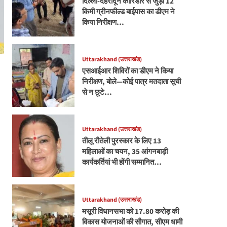
दिल्ली-देहरादून कॉरिडोर से जुड़ी 12
किमी ग्रीनफील्ड बाईपास का डीएम ने
किया निरीक्षण…
Uttarakhand (उत्तराखंड)
एसआईआर शिविरों का डीएम ने किया
निरीक्षण, बोले—कोई पात्र मतदाता सूची
से न छूटे…
Uttarakhand (उत्तराखंड)
तीलू रौतेली पुरस्कार के लिए 13
महिलाओं का चयन, 35 आंगनबाड़ी
कार्यकर्तियां भी होंगी सम्मानित…
Uttarakhand (उत्तराखंड)
मसूरी विधानसभा को 17.80 करोड़ की
विकास योजनाओं की सौगात, सीएम धामी