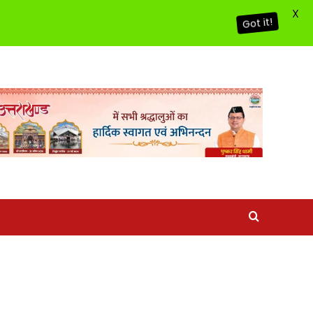
X
Got it!