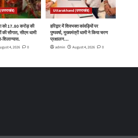
उत्तराखंड)
Uttarakhand (उत्तराखंड)
ा को 17.80 करोड़ की
हरिद्वार में शिवभक्त कांवड़ियों पर
 की सौगात, सीएम धामी
पुष्पवर्षा, मुख्यमंत्री धामी ने किया चरण
पण-शिलान्यास.
प्रक्षालन…
ugust 4, 2026
0
admin
August 4, 2026
0