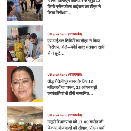
दिल्ली-देहरादून कॉरिडोर से जुड़ी 12
किमी ग्रीनफील्ड बाईपास का डीएम ने
किया निरीक्षण…
Uttarakhand (उत्तराखंड)
एसआईआर शिविरों का डीएम ने किया
निरीक्षण, बोले—कोई पात्र मतदाता सूची
से न छूटे…
Uttarakhand (उत्तराखंड)
तीलू रौतेली पुरस्कार के लिए 13
महिलाओं का चयन, 35 आंगनबाड़ी
कार्यकर्तियां भी होंगी सम्मानित…
Uttarakhand (उत्तराखंड)
मसूरी विधानसभा को 17.80 करोड़ की
विकास योजनाओं की सौगात, सीएम धामी