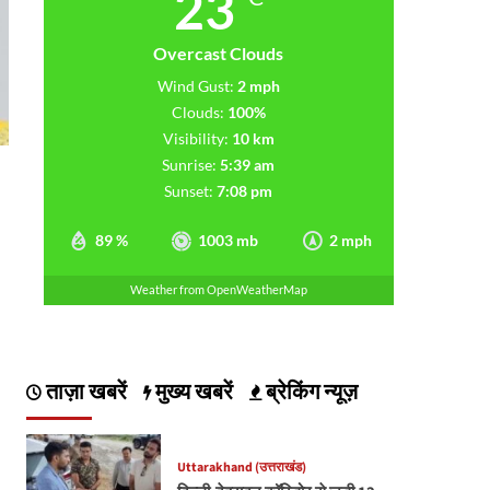
23
Overcast Clouds
Wind Gust:
2 mph
Clouds:
100%
Visibility:
10 km
Sunrise:
5:39 am
Sunset:
7:08 pm
89 %
1003 mb
2 mph
Weather from OpenWeatherMap
ताज़ा खबरें
मुख्य खबरें
ब्रेकिंग न्यूज़
Uttarakhand (उत्तराखंड)