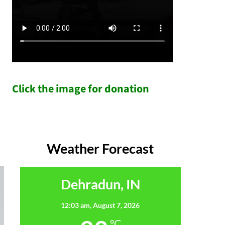
Click the image for donation
Weather Forecast
Dehradun, IN
12:03 am,
August 7, 2026
°C