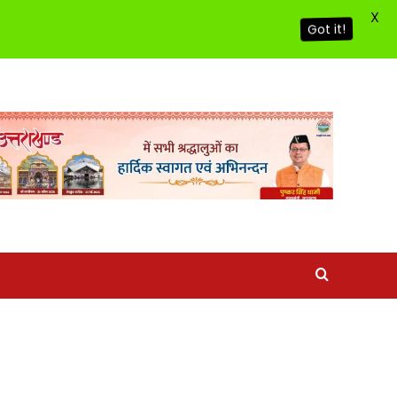
X
Got it!