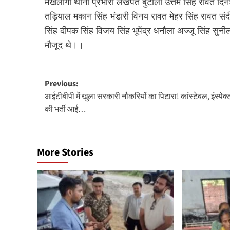
मखलोगा थाना प्रभारी लखपत बुटोला उत्तम सिंह रावत दिन
तड़ियाल मकान सिंह भंडारी विनय रावत मेहर सिंह रावत संदीप
सिंह दीपक सिंह विजय सिंह भूपेंद्र धनौला अज्जू सिंह सुनील
मौजूद थे।।
Post
Previous:
आईटीबीपी में खुला सरकारी नौकरियों का पिटारा! कांस्टेबल, इंस्पेक्
navigation
की भर्ती आई…
More Stories