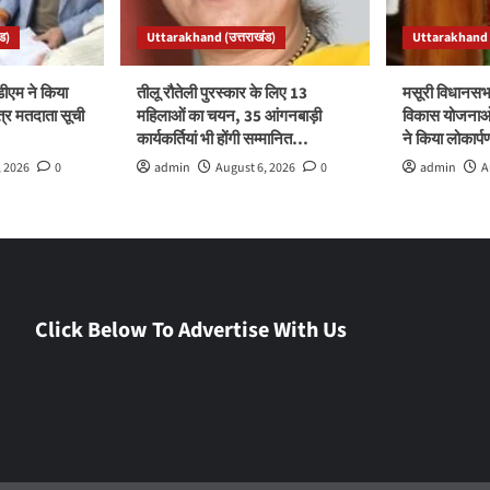
ड)
Uttarakhand (उत्तराखंड)
Uttarakhand (
ीएम ने किया
तीलू रौतेली पुरस्कार के लिए 13
मसूरी विधानसभ
त्र मतदाता सूची
महिलाओं का चयन, 35 आंगनबाड़ी
विकास योजनाओं
कार्यकर्तियां भी होंगी सम्मानित…
ने किया लोकार्
, 2026
0
admin
August 6, 2026
0
admin
A
Click Below To Advertise With Us