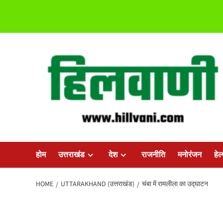
Skip
to
content
होम
उत्तराखंड
देश
राजनीति
मनोरंजन
हेल
HOME
UTTARAKHAND (उत्तराखंड)
चंबा में रामलीला का उद्घाटन