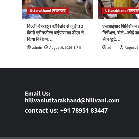
Uttarakhand (उत्तराखंड)
Uttarakhand (उत्तराखं
दिल्ली-देहरादून कॉरिडोर से जुड़ी 12
एसआईआर शिविरों का ड
किमी ग्रीनफील्ड बाईपास का डीएम ने
निरीक्षण, बोले—कोई पा
किया निरीक्षण…
से न छूटे…
admin
August 6, 2026
0
admin
August 6
Email Us:
hillvaniuttarakhand@hillvani.com
contact us: +91 78951 83447