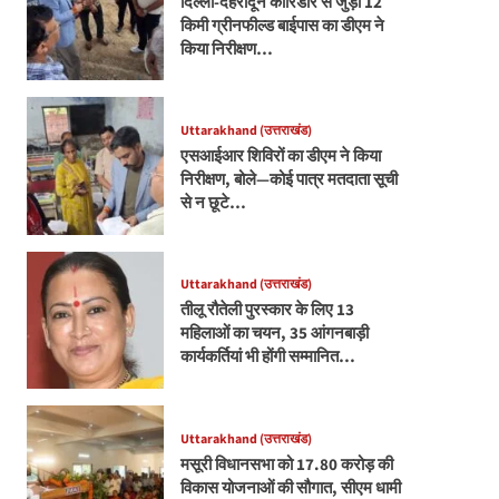
दिल्ली-देहरादून कॉरिडोर से जुड़ी 12
किमी ग्रीनफील्ड बाईपास का डीएम ने
किया निरीक्षण…
Uttarakhand (उत्तराखंड)
एसआईआर शिविरों का डीएम ने किया
निरीक्षण, बोले—कोई पात्र मतदाता सूची
से न छूटे…
Uttarakhand (उत्तराखंड)
तीलू रौतेली पुरस्कार के लिए 13
महिलाओं का चयन, 35 आंगनबाड़ी
कार्यकर्तियां भी होंगी सम्मानित…
Uttarakhand (उत्तराखंड)
मसूरी विधानसभा को 17.80 करोड़ की
विकास योजनाओं की सौगात, सीएम धामी