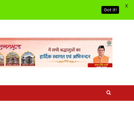
X
Got it!