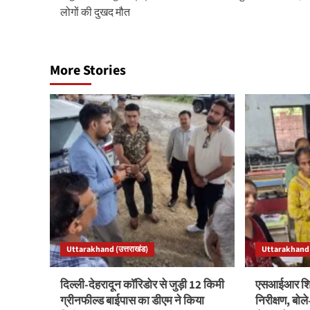
navigation
लोगों की दुखद मौत
More Stories
Uttarakhand (उत्तराखंड)
Uttarakhand (
दिल्ली-देहरादून कॉरिडोर से जुड़ी 12 किमी
एसआईआर शिवि
ग्रीनफील्ड बाईपास का डीएम ने किया
निरीक्षण, बो