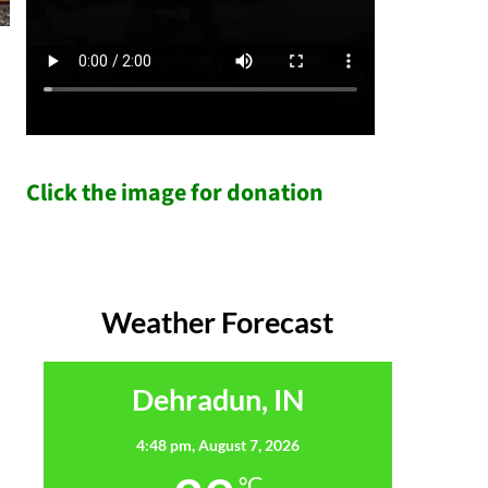
Click the image for donation
Weather Forecast
Dehradun, IN
4:48 pm,
August 7, 2026
°C