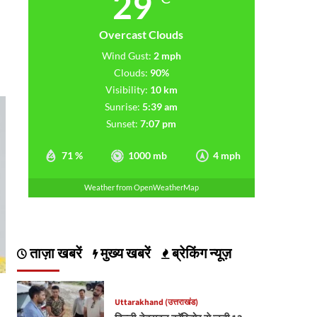
29
Overcast Clouds
Wind Gust:
2 mph
Clouds:
90%
Visibility:
10 km
Sunrise:
5:39 am
Sunset:
7:07 pm
71 %
1000 mb
4 mph
Weather from OpenWeatherMap
ताज़ा खबरें
मुख्य खबरें
ब्रेकिंग न्यूज़
Uttarakhand (उत्तराखंड)