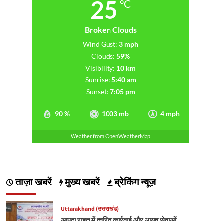
25
°C
Broken Clouds
Wind Gust:
3 mph
Clouds:
59%
Visibility:
10 km
Sunrise:
5:40 am
Sunset:
7:05 pm
90 %
1003 mb
4 mph
Weather from OpenWeatherMap
ताज़ा खबरें
मुख्य खबरें
ब्रेकिंग न्यूज़
Uttarakhand (उत्तराखंड)
आपदा राहत में त्वरित कार्रवाई और आयुष सेवाओं