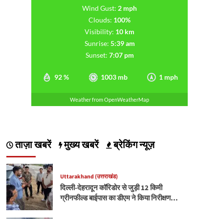
Wind Gust:
2 mph
Clouds:
100%
Visibility:
10 km
Sunrise:
5:39 am
Sunset:
7:07 pm
92 %
1003 mb
1 mph
Weather from OpenWeatherMap
ताज़ा खबरें
मुख्य खबरें
ब्रेकिंग न्यूज़
Uttarakhand (उत्तराखंड)
दिल्ली-देहरादून कॉरिडोर से जुड़ी 12 किमी
ग्रीनफील्ड बाईपास का डीएम ने किया निरीक्षण…