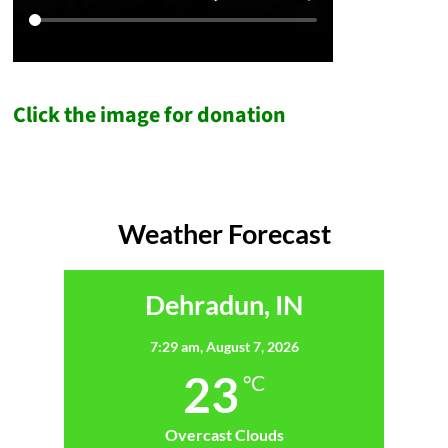
Click the image for donation
Weather Forecast
Dehradun, IN
7:29 am,
August 7, 2026
23
°C
Overcast Clouds