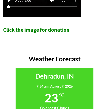
Click the image for donation
Weather Forecast
Dehradun, IN
7:54 am,
August 7, 2026
23
°C
Overcast Clouds