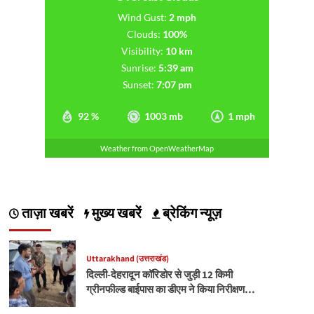
Wind Gust:
2 mph
Clouds:
100%
Visibility:
10 km
Sunrise:
5:39 am
Sunset:
7:07 pm
92 %
1003 mb
1 mph
Weather from OpenWeatherMap
ताज़ा खबरें
मुख्य खबरें
ब्रेकिंग न्यूज़
Uttarakhand (उत्तराखंड)
दिल्ली-देहरादून कॉरिडोर से जुड़ी 12 किमी
ग्रीनफील्ड बाईपास का डीएम ने किया निरीक्षण…