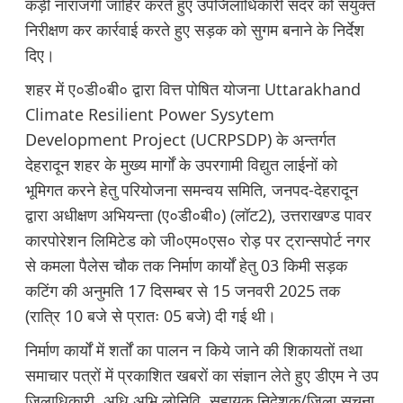
कड़ी नाराजगी जाहिर करते हुए उपजिलाधिकारी सदर को संयुक्त
निरीक्षण कर कार्रवाई करते हुए सड़क को सुगम बनाने के निर्देश
दिए।
शहर में ए०डी०बी० द्वारा वित्त पोषित योजना Uttarakhand
Climate Resilient Power Sysytem
Development Project (UCRPSDP) के अन्तर्गत
देहरादून शहर के मुख्य मार्गों के उपरगामी विद्युत लाईनों को
भूमिगत करने हेतु परियोजना समन्वय समिति, जनपद-देहरादून
द्वारा अधीक्षण अभियन्ता (ए०डी०बी०) (लॉट2), उत्तराखण्ड पावर
कारपोरेशन लिमिटेड को जी०एम०एस० रोड़ पर ट्रान्सपोर्ट नगर
से कमला पैलेस चौक तक निर्माण कार्यों हेतु 03 किमी सड़क
कटिंग की अनुमति 17 दिसम्बर से 15 जनवरी 2025 तक
(रात्रि 10 बजे से प्रातः 05 बजे) दी गई थी।
निर्माण कार्यों में शर्तों का पालन न किये जाने की शिकायतों तथा
समाचार पत्रों में प्रकाशित खबरों का संज्ञान लेते हुए डीएम ने उप
जिलाधिकारी, अधि अभि लोनिवि, सहायक निदेशक/जिला सूचना