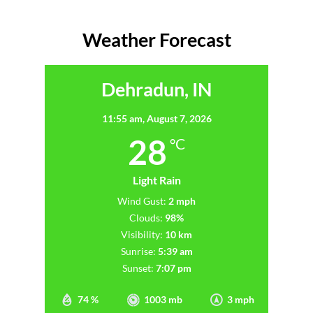
Weather Forecast
Dehradun, IN
11:55 am,
August 7, 2026
28
°C
Light Rain
Wind Gust:
2 mph
Clouds:
98%
Visibility:
10 km
Sunrise:
5:39 am
Sunset:
7:07 pm
74 %
1003 mb
3 mph