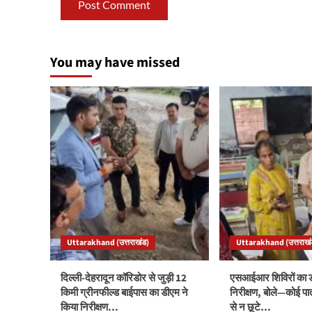
You may have missed
Uttarakhand (उत्तराखंड)
Uttarakhand (उत्तराखं
दिल्ली-देहरादून कॉरिडोर से जुड़ी 12
एसआईआर शिविरों का ड
किमी ग्रीनफील्ड बाईपास का डीएम ने
निरीक्षण, बोले—कोई पा
किया निरीक्षण…
से न छूटे…