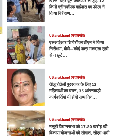
दिल्ली-देहरादून कॉरिडोर से जुड़ी 12
किमी ग्रीनफील्ड बाईपास का डीएम ने
किया निरीक्षण…
Uttarakhand (उत्तराखंड)
एसआईआर शिविरों का डीएम ने किया
निरीक्षण, बोले—कोई पात्र मतदाता सूची
से न छूटे…
Uttarakhand (उत्तराखंड)
तीलू रौतेली पुरस्कार के लिए 13
महिलाओं का चयन, 35 आंगनबाड़ी
कार्यकर्तियां भी होंगी सम्मानित…
Uttarakhand (उत्तराखंड)
मसूरी विधानसभा को 17.80 करोड़ की
विकास योजनाओं की सौगात, सीएम धामी