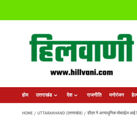
Skip
to
content
होम
उत्तराखंड
देश
राजनीति
मनोरंजन
हेल
HOME
UTTARAKHAND (उत्तराखंड)
डीएम ने अत्याधुनिक मोबााईल आई