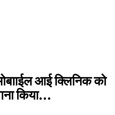
 मोबााईल आई क्लिनिक को
वाना किया…