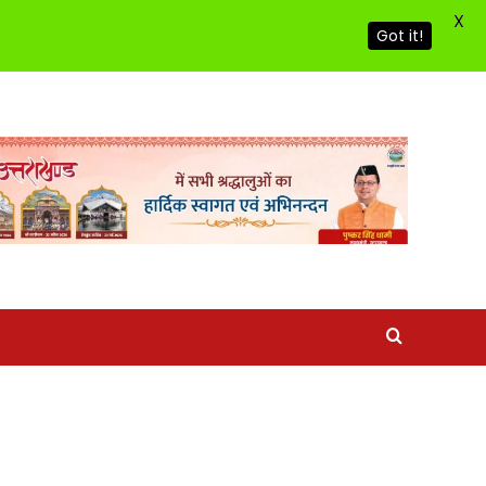
X
Got it!