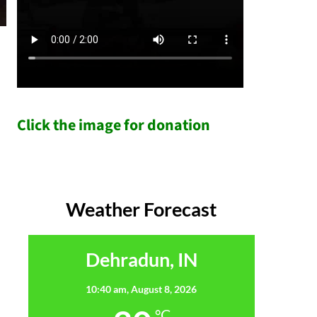
Click the image for donation
Weather Forecast
Dehradun, IN
10:40 am,
August 8, 2026
°C