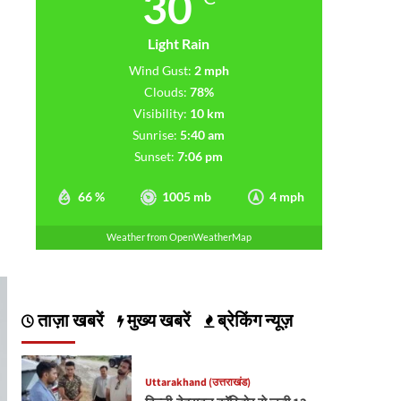
30
Light Rain
Wind Gust:
2 mph
Clouds:
78%
Visibility:
10 km
Sunrise:
5:40 am
Sunset:
7:06 pm
66 %
1005 mb
4 mph
Weather from OpenWeatherMap
ताज़ा खबरें
मुख्य खबरें
ब्रेकिंग न्यूज़
Uttarakhand (उत्तराखंड)