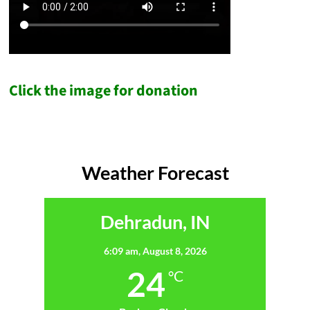
Click the image for donation
Weather Forecast
Dehradun, IN
6:09 am,
August 8, 2026
24
°C