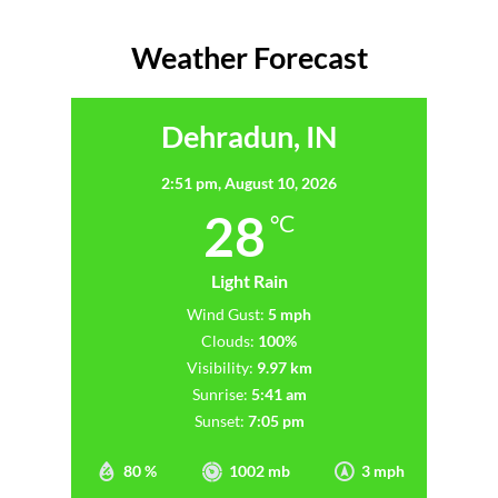
Weather Forecast
Dehradun, IN
2:51 pm,
August 10, 2026
28
°C
Light Rain
Wind Gust:
5 mph
Clouds:
100%
Visibility:
9.97 km
Sunrise:
5:41 am
Sunset:
7:05 pm
80 %
1002 mb
3 mph