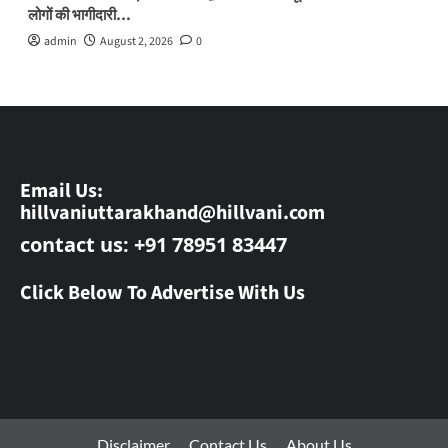
लोगों की भागीदारी…
admin
August 2, 2026
0
Email Us:
hillvaniuttarakhand@hillvani.com
contact us: +91 78951 83447
Click Below To Advertise With Us
Disclaimer
Contact Us
About Us