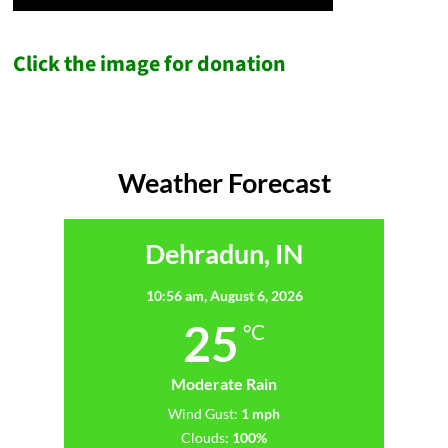
Click the image for donation
Weather Forecast
Dehradun, IN
10:56 am,
August 6, 2026
25
°C
Moderate Rain
Wind Gust:
1 mph
Clouds:
100%