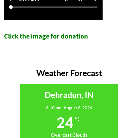
Click the image for donation
Weather Forecast
Dehradun, IN
6:10 pm,
August 6, 2026
24
°C
Overcast Clouds