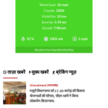
Wind Gust:
10 mph
Clouds:
100%
Visibility:
10 km
Sunrise:
5:39 am
Sunset:
7:08 pm
92 %
1002 mb
5 mph
Weather from OpenWeatherMap
ताज़ा खबरें
मुख्य खबरें
ब्रेकिंग न्यूज़
Uttarakhand (उत्तराखंड)
मसूरी विधानसभा को 17.80 करोड़ की विकास
योजनाओं की सौगात, सीएम धामी ने किया
लोकार्पण-शिलान्यास.