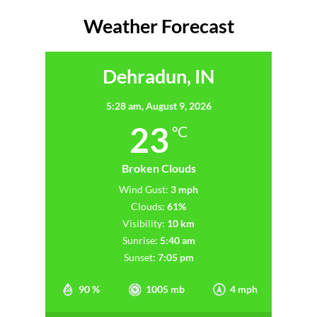
Weather Forecast
Dehradun, IN
5:28 am,
August 9, 2026
23
°C
Broken Clouds
Wind Gust:
3 mph
Clouds:
61%
Visibility:
10 km
Sunrise:
5:40 am
Sunset:
7:05 pm
90 %
1005 mb
4 mph