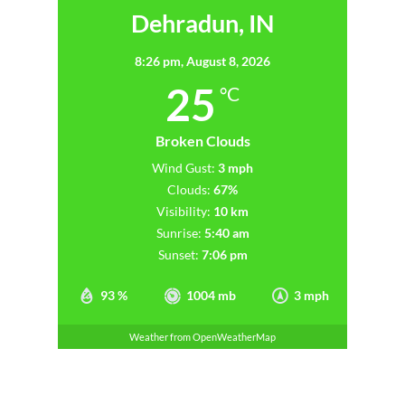
Dehradun, IN
8:26 pm,
August 8, 2026
25
°C
Broken Clouds
Wind Gust:
3 mph
Clouds:
67%
Visibility:
10 km
Sunrise:
5:40 am
Sunset:
7:06 pm
93 %
1004 mb
3 mph
Weather from OpenWeatherMap