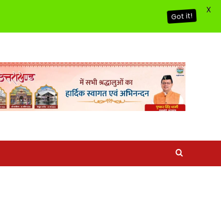
X
Got it!