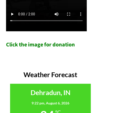
Click the image for donation
Weather Forecast
Dehradun, IN
9:22 pm,
August 6, 2026
°C