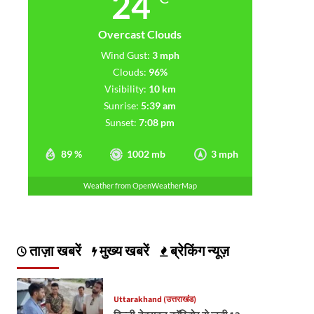
24
Overcast Clouds
Wind Gust:
3 mph
Clouds:
96%
Visibility:
10 km
Sunrise:
5:39 am
Sunset:
7:08 pm
89 %
1002 mb
3 mph
Weather from OpenWeatherMap
ताज़ा खबरें
मुख्य खबरें
ब्रेकिंग न्यूज़
Uttarakhand (उत्तराखंड)