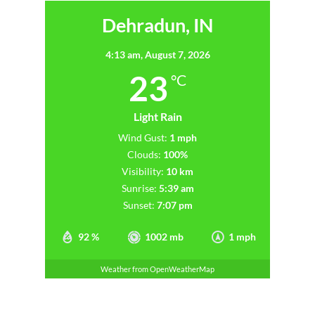
Dehradun, IN
4:13 am,
August 7, 2026
23
°C
Light Rain
Wind Gust:
1 mph
Clouds:
100%
Visibility:
10 km
Sunrise:
5:39 am
Sunset:
7:07 pm
92 %
1002 mb
1 mph
Weather from OpenWeatherMap