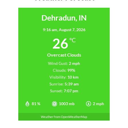
Dehradun, IN
9:16 am,
August 7, 2026
26
°C
Overcast Clouds
Wind Gust:
2 mph
Clouds:
99%
Visibility:
10 km
Sunrise:
5:39 am
Sunset:
7:07 pm
81 %
1003 mb
2 mph
Weather from OpenWeatherMap