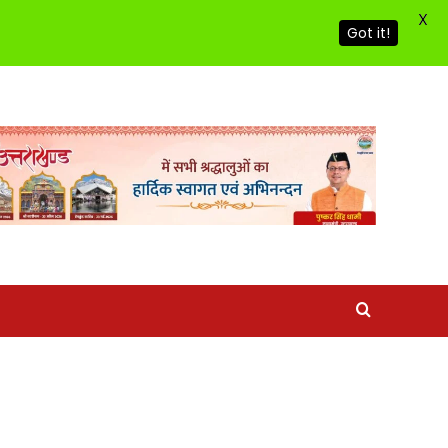
X
Got it!