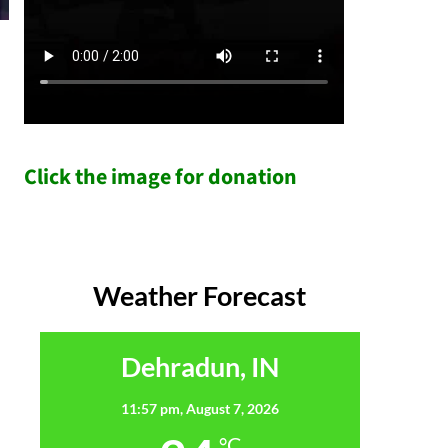
Click the image for donation
Weather Forecast
Dehradun, IN
11:57 pm,
August 7, 2026
°C