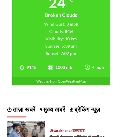
24
Broken Clouds
Wind Gust:
3 mph
Clouds:
84%
Visibility:
10 km
Sunrise:
5:39 am
Sunset:
7:07 pm
91 %
1003 mb
4 mph
Weather from OpenWeatherMap
ताज़ा खबरें
मुख्य खबरें
ब्रेकिंग न्यूज़
Uttarakhand (उत्तराखंड)