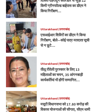
दिल्ली-देहरादून कॉरिडोर से जुड़ी 12
किमी ग्रीनफील्ड बाईपास का डीएम ने
किया निरीक्षण…
Uttarakhand (उत्तराखंड)
एसआईआर शिविरों का डीएम ने किया
निरीक्षण, बोले—कोई पात्र मतदाता सूची
से न छूटे…
Uttarakhand (उत्तराखंड)
तीलू रौतेली पुरस्कार के लिए 13
महिलाओं का चयन, 35 आंगनबाड़ी
कार्यकर्तियां भी होंगी सम्मानित…
Uttarakhand (उत्तराखंड)
मसूरी विधानसभा को 17.80 करोड़ की
विकास योजनाओं की सौगात, सीएम धामी