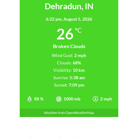
Dehradun, IN
6:22 pm,
August 5, 2026
26
°C
Broken Clouds
Wind Gust:
2 mph
Clouds:
68%
Visibility:
10 km
Sunrise:
5:38 am
Sunset:
7:09 pm
88 %
1000 mb
2 mph
Weather from OpenWeatherMap