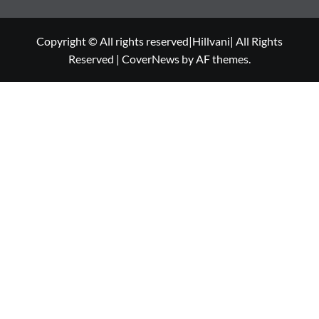
Copyright © All rights reserved|Hillvani| All Rights
Reserved
|
CoverNews
by AF themes.