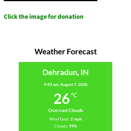
Click the image for donation
Weather Forecast
Dehradun, IN
9:43 am,
August 7, 2026
26
°C
Overcast Clouds
Wind Gust:
2 mph
Clouds:
99%