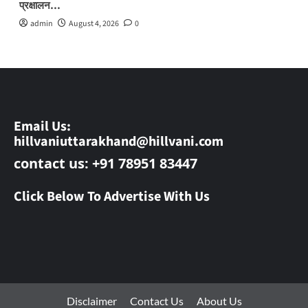
प्रक्षालन…
admin
August 4, 2026
0
Email Us:
hillvaniuttarakhand@hillvani.com
contact us: +91 78951 83447
Click Below To Advertise With Us
Disclaimer
Contact Us
About Us