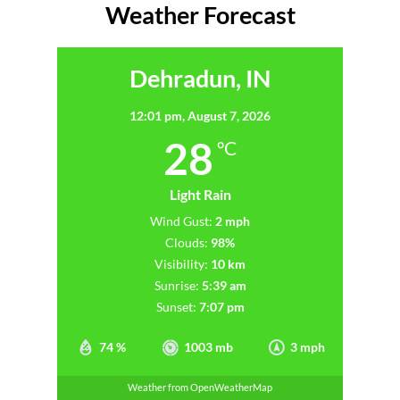
Weather Forecast
Dehradun, IN
12:01 pm,
August 7, 2026
28
°C
Light Rain
Wind Gust:
2 mph
Clouds:
98%
Visibility:
10 km
Sunrise:
5:39 am
Sunset:
7:07 pm
74 %
1003 mb
3 mph
Weather from OpenWeatherMap