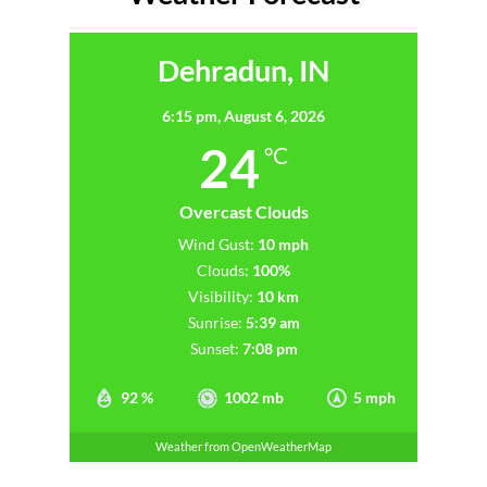
Dehradun, IN
6:15 pm,
August 6, 2026
24
°C
Overcast Clouds
Wind Gust:
10 mph
Clouds:
100%
Visibility:
10 km
Sunrise:
5:39 am
Sunset:
7:08 pm
92 %
1002 mb
5 mph
Weather from OpenWeatherMap