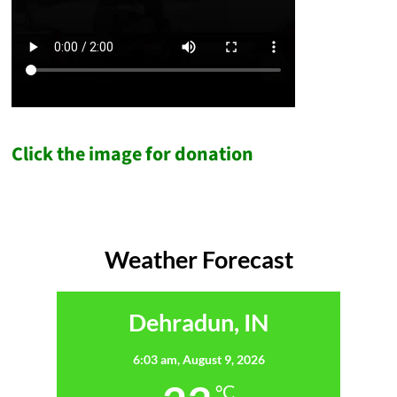
Click the image for donation
Weather Forecast
Dehradun, IN
6:03 am,
August 9, 2026
°C