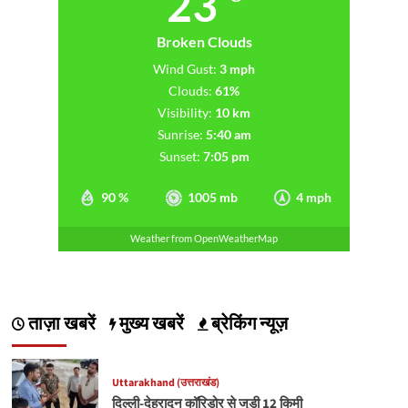
23
Broken Clouds
Wind Gust:
3 mph
Clouds:
61%
Visibility:
10 km
Sunrise:
5:40 am
Sunset:
7:05 pm
90 %
1005 mb
4 mph
Weather from OpenWeatherMap
ताज़ा खबरें
मुख्य खबरें
ब्रेकिंग न्यूज़
Uttarakhand (उत्तराखंड)
दिल्ली-देहरादून कॉरिडोर से जुड़ी 12 किमी