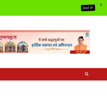
X
Got it!