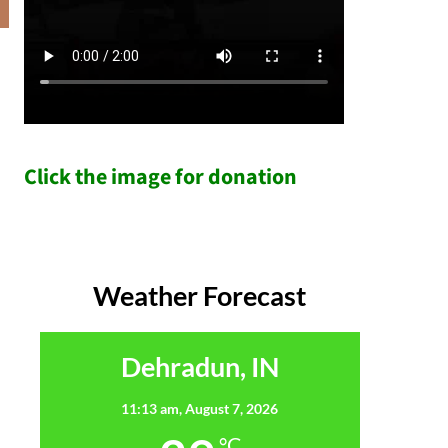
Click the image for donation
Weather Forecast
Dehradun, IN
11:13 am,
August 7, 2026
°C