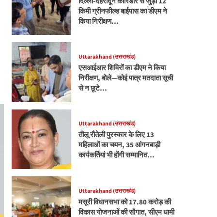
दिल्ली-देहरादून कॉरिडोर से जुड़ी 12
किमी ग्रीनफील्ड बाईपास का डीएम ने
किया निरीक्षण…
Uttarakhand (उत्तराखंड)
एसआईआर शिविरों का डीएम ने किया
निरीक्षण, बोले—कोई पात्र मतदाता सूची
से न छूटे…
Uttarakhand (उत्तराखंड)
तीलू रौतेली पुरस्कार के लिए 13
महिलाओं का चयन, 35 आंगनबाड़ी
कार्यकर्तियां भी होंगी सम्मानित…
Uttarakhand (उत्तराखंड)
मसूरी विधानसभा को 17.80 करोड़ की
विकास योजनाओं की सौगात, सीएम धामी