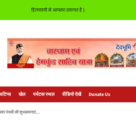
हिलवाणी में आपका स्वागत है |
्थटिप्स
खेल
पर्यटक स्थल
वीडियो देखें
Donate Us
ी बसंत पंचमी की शुभकामनाएं…