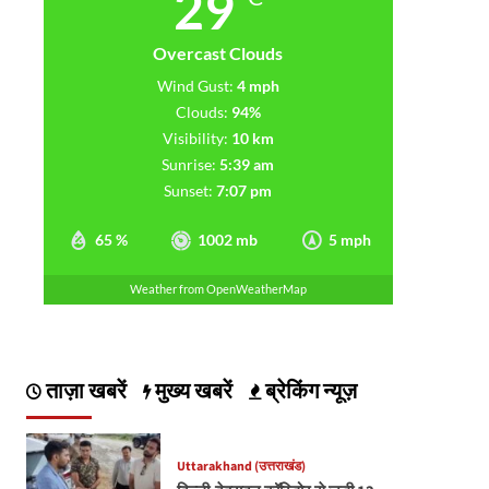
29
Overcast Clouds
Wind Gust:
4 mph
Clouds:
94%
Visibility:
10 km
Sunrise:
5:39 am
Sunset:
7:07 pm
65 %
1002 mb
5 mph
Weather from OpenWeatherMap
ताज़ा खबरें
मुख्य खबरें
ब्रेकिंग न्यूज़
Uttarakhand (उत्तराखंड)