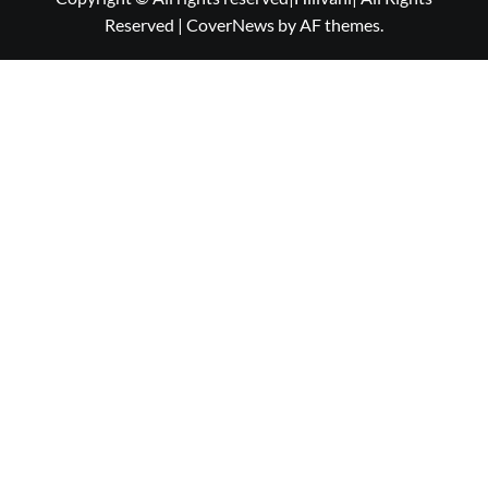
Reserved
|
CoverNews
by AF themes.