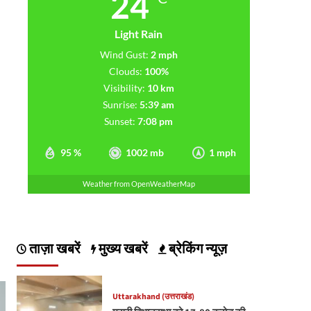
24
Light Rain
Wind Gust:
2 mph
Clouds:
100%
Visibility:
10 km
Sunrise:
5:39 am
Sunset:
7:08 pm
95 %
1002 mb
1 mph
Weather from OpenWeatherMap
ताज़ा खबरें
मुख्य खबरें
ब्रेकिंग न्यूज़
Uttarakhand (उत्तराखंड)