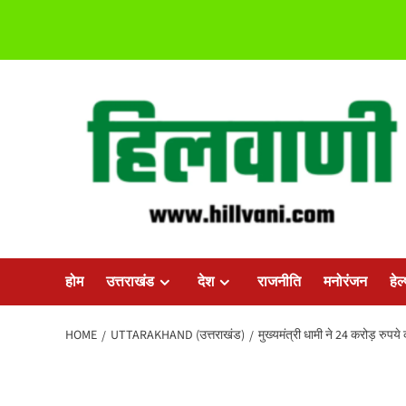
Skip
to
content
होम
उत्तराखंड
देश
राजनीति
मनोरंजन
हेल
HOME
UTTARAKHAND (उत्तराखंड)
मुख्यमंत्री धामी ने 24 करोड़ रुपय