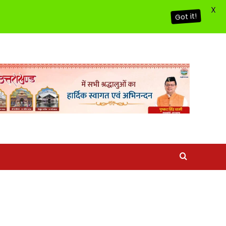
X
Got it!