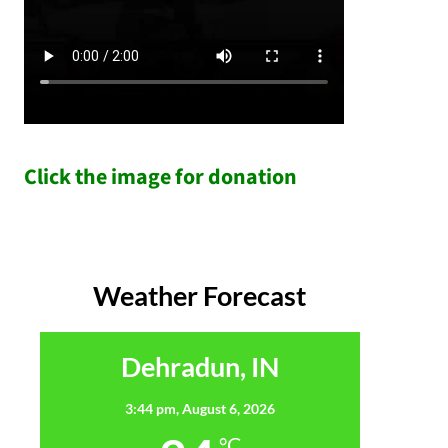
Click the image for donation
Weather Forecast
Dehradun, IN
3:44 pm,
August 6, 2026
°C