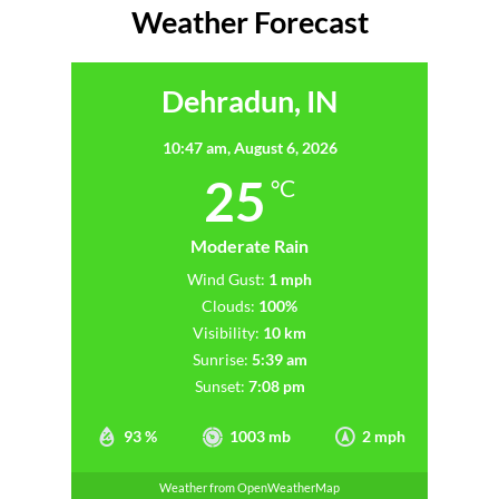
Weather Forecast
Dehradun, IN
10:47 am,
August 6, 2026
25
°C
Moderate Rain
Wind Gust:
1 mph
Clouds:
100%
Visibility:
10 km
Sunrise:
5:39 am
Sunset:
7:08 pm
93 %
1003 mb
2 mph
Weather from OpenWeatherMap